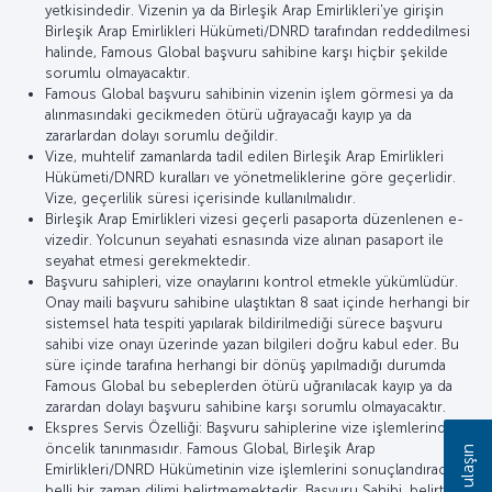
yetkisindedir. Vizenin ya da Birleşik Arap Emirlikleri'ye girişin
Birleşik Arap Emirlikleri Hükümeti/DNRD tarafından reddedilmesi
halinde, Famous Global başvuru sahibine karşı hiçbir şekilde
sorumlu olmayacaktır.
Famous Global başvuru sahibinin vizenin işlem görmesi ya da
alınmasındaki gecikmeden ötürü uğrayacağı kayıp ya da
zararlardan dolayı sorumlu değildir.
Vize, muhtelif zamanlarda tadil edilen Birleşik Arap Emirlikleri
Hükümeti/DNRD kuralları ve yönetmeliklerine göre geçerlidir.
Vize, geçerlilik süresi içerisinde kullanılmalıdır.
Birleşik Arap Emirlikleri vizesi geçerli pasaporta düzenlenen e-
vizedir. Yolcunun seyahati esnasında vize alınan pasaport ile
seyahat etmesi gerekmektedir.
Başvuru sahipleri, vize onaylarını kontrol etmekle yükümlüdür.
Onay maili başvuru sahibine ulaştıktan 8 saat içinde herhangi bir
sistemsel hata tespiti yapılarak bildirilmediği sürece başvuru
sahibi vize onayı üzerinde yazan bilgileri doğru kabul eder. Bu
süre içinde tarafına herhangi bir dönüş yapılmadığı durumda
Famous Global bu sebeplerden ötürü uğranılacak kayıp ya da
zarardan dolayı başvuru sahibine karşı sorumlu olmayacaktır.
Ekspres Servis Özelliği: Başvuru sahiplerine vize işlemlerinde
öncelik tanınmasıdır. Famous Global, Birleşik Arap
Bize ulaşın
Emirlikleri/DNRD Hükümetinin vize işlemlerini sonuçlandıracağı
belli bir zaman dilimi belirtmemektedir. Başvuru Sahibi, belirtilen