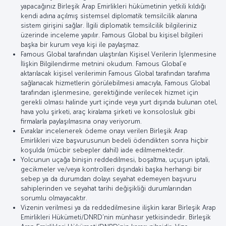
yapacağınız Birleşik Arap Emirlikleri hükümetinin yetkili kıldığı
kendi adına açılmış sistemsel diplomatik temsilcilik alanına
sistem girişini sağlar. İlgili diplomatik temsilcilik bilgileriniz
üzerinde inceleme yapılır. Famous Global bu kişisel bilgileri
başka bir kurum veya kişi ile paylaşmaz.
Famous Global tarafından ulaştırılan Kişisel Verilerin İşlenmesine
İlişkin Bilgilendirme metnini okudum. Famous Global’e
aktarılacak kişisel verilerimin Famous Global tarafından tarafıma
sağlanacak hizmetlerin görülebilmesi amacıyla, Famous Global
tarafından işlenmesine, gerektiğinde verilecek hizmet için
gerekli olması halinde yurt içinde veya yurt dışında bulunan otel,
hava yolu şirketi, araç kiralama şirketi ve konsolosluk gibi
firmalarla paylaşılmasına onay veriyorum.
Evraklar incelenerek ödeme onayı verilen Birleşik Arap
Emirlikleri vize başvurusunun bedeli ödendikten sonra hiçbir
koşulda (mücbir sebepler dahil) iade edilmemektedir.
Yolcunun uçağa binişin reddedilmesi, boşaltma, uçuşun iptali,
gecikmeler ve/veya kontrolleri dışındaki başka herhangi bir
sebep ya da durumdan dolayı seyahat edemeyen başvuru
sahiplerinden ve seyahat tarihi değişikliği durumlarından
sorumlu olmayacaktır.
Vizenin verilmesi ya da reddedilmesine ilişkin karar Birleşik Arap
Emirlikleri Hükümeti/DNRD'nin münhasır yetkisindedir. Birleşik