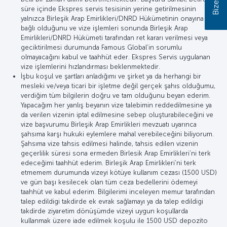
süre içinde Ekspres servis tesisinin yerine getirilmesinin
yalnızca Birleşik Arap Emirlikleri/DNRD Hükümetinin onayına
bağlı olduğunu ve vize işlemleri sonunda Birleşik Arap
Emirlikleri/DNRD Hükümeti tarafından ret kararı verilmesi veya
geciktirilmesi durumunda Famous Global’in sorumlu
olmayacağını kabul ve taahhüt eder. Ekspres Servis uygulanan
vize işlemlerini hızlandırması beklenmektedir.
İşbu koşul ve şartları anladığımı ve şirket ya da herhangi bir
mesleki ve/veya ticari bir işletme değil gerçek şahıs olduğumu,
verdiğim tüm bilgilerin doğru ve tam olduğunu beyan ederim.
Yapacağım her yanlış beyanın vize talebimin reddedilmesine ya
da verilen vizenin iptal edilmesine sebep oluşturabileceğini ve
vize başvurumu Birleşik Arap Emirlikleri mevzuatı uyarınca
şahsıma karşı hukuki eylemlere mahal verebileceğini biliyorum.
Şahsıma vize tahsis edilmesi halinde, tahsis edilen vizenin
geçerlilik süresi sona ermeden Birlesik Arap Emirlikleri’ni terk
edeceğimi taahhüt ederim. Birleşik Arap Emirlikleri’ni terk
etmemem durumunda vizeyi kötüye kullanım cezası (1500 USD)
ve gün başı kesilecek olan tüm ceza bedellerini ödemeyi
taahhüt ve kabul ederim. Bilgilerimi inceleyen memur tarafından
talep edildigi takdirde ek evrak sağlamayı ya da talep edildigi
takdirde ziyaretim dönüşümde vizeyi uygun koşullarda
kullanmak üzere iade edilmek koşulu ile 1500 USD depozito