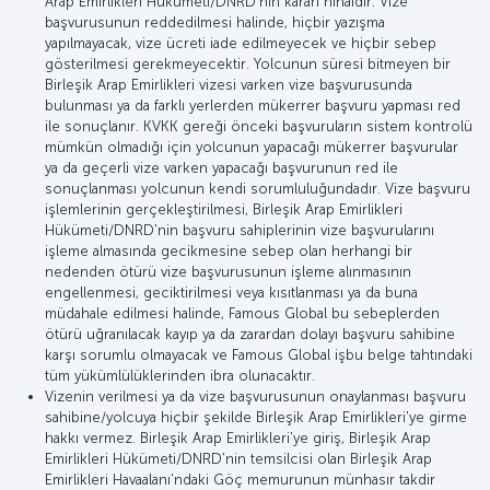
Arap Emirlikleri Hükümeti/DNRD'nin kararı nihaidir. Vize
başvurusunun reddedilmesi halinde, hiçbir yazışma
yapılmayacak, vize ücreti iade edilmeyecek ve hiçbir sebep
gösterilmesi gerekmeyecektir. Yolcunun süresi bitmeyen bir
Birleşik Arap Emirlikleri vizesi varken vize başvurusunda
bulunması ya da farklı yerlerden mükerrer başvuru yapması red
ile sonuçlanır. KVKK gereği önceki başvuruların sistem kontrolü
mümkün olmadığı için yolcunun yapacağı mükerrer başvurular
ya da geçerli vize varken yapacağı başvurunun red ile
sonuçlanması yolcunun kendi sorumluluğundadır. Vize başvuru
işlemlerinin gerçekleştirilmesi, Birleşik Arap Emirlikleri
Hükümeti/DNRD'nin başvuru sahiplerinin vize başvurularını
işleme almasında gecikmesine sebep olan herhangi bir
nedenden ötürü vize başvurusunun işleme alınmasının
engellenmesi, geciktirilmesi veya kısıtlanması ya da buna
müdahale edilmesi halinde, Famous Global bu sebeplerden
ötürü uğranılacak kayıp ya da zarardan dolayı başvuru sahibine
karşı sorumlu olmayacak ve Famous Global işbu belge tahtındaki
tüm yükümlülüklerinden ibra olunacaktır.
Vizenin verilmesi ya da vize başvurusunun onaylanması başvuru
sahibine/yolcuya hiçbir şekilde Birleşik Arap Emirlikleri'ye girme
hakkı vermez. Birleşik Arap Emirlikleri'ye giriş, Birleşik Arap
Emirlikleri Hükümeti/DNRD'nin temsilcisi olan Birleşik Arap
Emirlikleri Havaalanı'ndaki Göç memurunun münhasır takdir