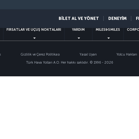
Twitter
Facebook
Instagram
Youtube
LinkedIn
Tiktok
Blog
Pinterest
What
BİLET AL VE YÖNET
DENEYİM
F
FIRSATLAR VE UÇUŞ NOKTALARI
YARDIM
MILES&SMILES
CORPO
k
Gizlilik ve Çerez Politikası
Yasal Uyarı
Yolcu Hakları
Türk Hava Yolları A.O. Her hakkı saklıdır. © 1996 - 2026