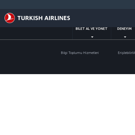
Skip
to
main
content
BİLET AL VE YÖNET
DENEYİM
Bilgi Toplumu Hizmetleri
Erişilebilirli