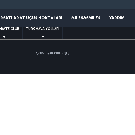
sapp
IRSATLAR VE UÇUŞ NOKTALARI
MILES&SMILES
YARDIM
RATE CLUB
TÜRK HAVA YOLLARI
Çerez Ayarlarını Değiştir