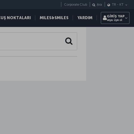
Corporate Club
Ara
TR
-
KT
GİRİŞ YAP
ÇUŞ NOKTALARI
MILES&SMILES
YARDIM
veya üye ol
Search