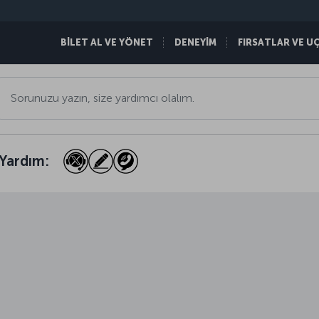
BİLET AL VE YÖNET
DENEYİM
FIRSATLAR VE U
Yardım: