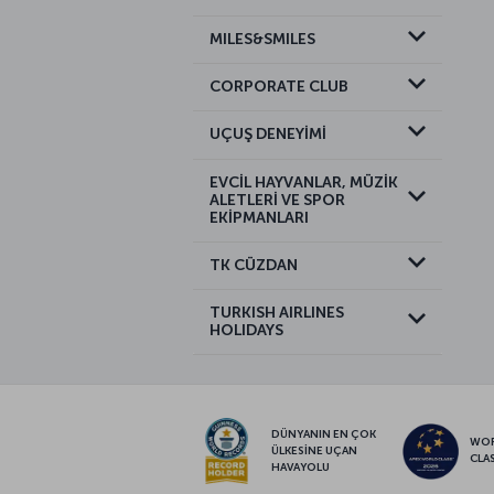
MILES&SMILES
CORPORATE CLUB
UÇUŞ DENEYİMİ
EVCİL HAYVANLAR, MÜZİK
ALETLERİ VE SPOR
EKİPMANLARI
TK CÜZDAN
TURKISH AIRLINES
HOLIDAYS
DÜNYANIN EN ÇOK
WO
ÜLKESİNE UÇAN
CLA
HAVAYOLU