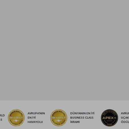
AVRUPA’NIN
DÜNYANIN EN İYİ
AVRUP
RLD
EN İYİ
BUSINESS CLASS
UÇAK
SS
HAVAYOLU
İKRAMI
ÖDÜ