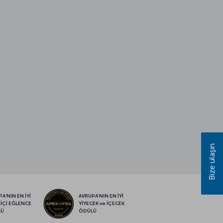
Bize ulaşın
A’NIN EN İYİ
AVRUPA’NIN EN İYİ
 İÇİ EĞLENCE
YİYECEK ve İÇECEK
LÜ
ÖDÜLÜ