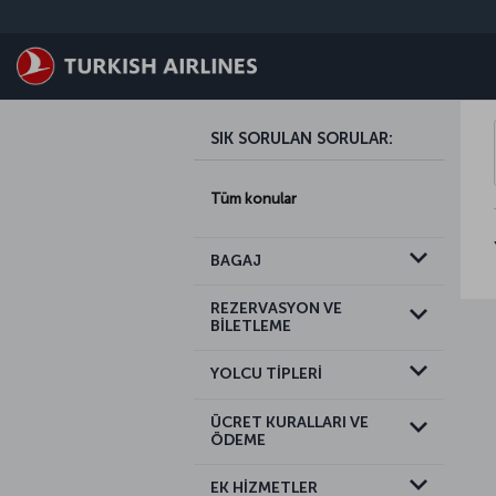
Skip to main content
SIK SORULAN SORULAR
:
Tüm konular
BAGAJ
REZERVASYON VE
BİLETLEME
YOLCU TİPLERİ
ÜCRET KURALLARI VE
ÖDEME
EK HİZMETLER