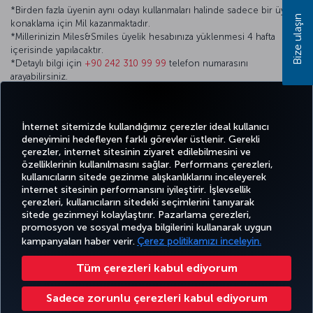
*Birden fazla üyenin aynı odayı kullanmaları halinde sadece bir üye
Bize ulaşın
konaklama için Mil kazanmaktadır.
*Millerinizin Miles&Smiles üyelik hesabınıza yüklenmesi 4 hafta
içerisinde yapılacaktır.
*Detaylı bilgi için
+90 242 310 99 99
telefon numarasını
arayabilirsiniz.
*Görüş ve önerilerinizi
info@akrahotels.com
e-mail adresinden
iletebilirsiniz.
İnternet sitemizde kullandığımız çerezler ideal kullanıcı
deneyimini hedefleyen farklı görevler üstlenir. Gerekli
çerezler, internet sitesinin ziyaret edilebilmesini ve
özelliklerinin kullanılmasını sağlar. Performans çerezleri,
kullanıcıların sitede gezinme alışkanlıklarını inceleyerek
Twitter
Facebook
Instagram
Youtube
LinkedIn
Tiktok
Blog
Pinterest
What
internet sitesinin performansını iyileştirir. İşlevsellik
çerezleri, kullanıcıların sitedeki seçimlerini tanıyarak
sitede gezinmeyi kolaylaştırır. Pazarlama çerezleri,
BİLET
FIRSATLAR
CORPORA
promosyon ve sosyal medya bilgilerini kullanarak uygun
AL VE
DENEYİM
VE UÇUŞ
YARDIM
MILES&SMILES
CLUB
YÖNET
NOKTALARI
kampanyaları haber verir.
Çerez politikamızı inceleyin.
Tüm çerezleri kabul ediyorum
Bilgi Toplumu Hizmetleri
Erişilebilirlik
Gizlilik ve Çerez Politikası
Yasal Uyarı
Yolcu Hakları
Sadece zorunlu çerezleri kabul ediyorum
Çerez Ayarlarını Değiştir