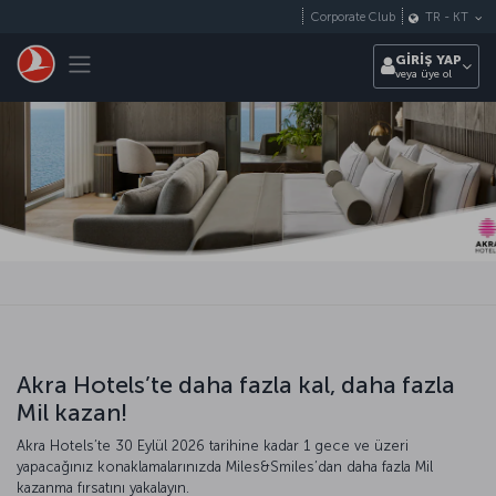
Skip to main content
Corporate Club
TR
-
KT
Toggle navigation
GİRİŞ YAP
veya üye ol
Akra Hotels’te daha fazla kal, daha fazla
Mil kazan!
Akra Hotels’te 30 Eylül 2026 tarihine kadar 1 gece ve üzeri
yapacağınız konaklamalarınızda Miles&Smiles’dan daha fazla Mil
kazanma fırsatını yakalayın.