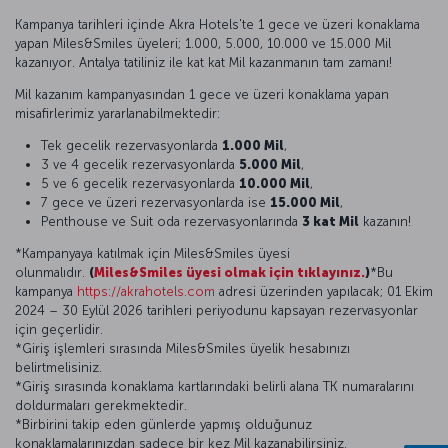
Kampanya tarihleri içinde Akra Hotels'te 1 gece ve üzeri konaklama
yapan Miles&Smiles üyeleri; 1.000, 5.000, 10.000 ve 15.000 Mil
kazanıyor. Antalya tatiliniz ile kat kat Mil kazanmanın tam zamanı!
Mil kazanım kampanyasından 1 gece ve üzeri konaklama yapan
misafirlerimiz yararlanabilmektedir:
Tek gecelik rezervasyonlarda
1.000 Mil
,
3 ve 4 gecelik rezervasyonlarda
5.000 Mil
,
5 ve 6 gecelik rezervasyonlarda
10.000 Mil
,
7 gece ve üzeri rezervasyonlarda ise
15.000 Mil
,
Penthouse ve Suit oda rezervasyonlarında
3 kat Mil
kazanın!
*Kampanyaya katılmak için Miles&Smiles üyesi
olunmalıdır.
(
Miles&Smiles üyesi olmak için tıklayınız.
)
*Bu
kampanya
https://akrahotels.com
adresi üzerinden yapılacak; 01 Ekim
2024 – 30 Eylül 2026 tarihleri periyodunu kapsayan rezervasyonlar
için geçerlidir.
*Giriş işlemleri sırasında Miles&Smiles üyelik hesabınızı
belirtmelisiniz.
*Giriş sırasında konaklama kartlarındaki belirli alana TK numaralarını
doldurmaları gerekmektedir.
*Birbirini takip eden günlerde yapmış olduğunuz
konaklamalarınızdan sadece bir kez Mil kazanabilirsiniz.