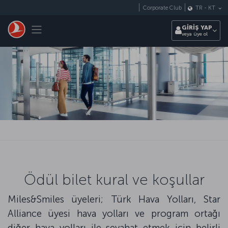
Skip to main content
Corporate Club
TR
-
KT
Toggle navigation
GİRİŞ YAP
veya üye ol
Ödül bilet kural ve koşullar
Miles&Smiles üyeleri; Türk Hava Yolları, Star
Alliance üyesi hava yolları ve program ortağı
diğer hava yolları ile seyahat etmek için belirli