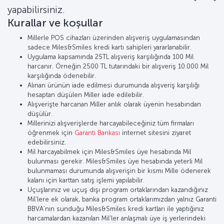
yapabilirsiniz.
Kurallar ve koşullar
Millerle POS cihazları üzerinden alışveriş uygulamasından
sadece Miles&Smiles kredi kartı sahipleri yararlanabilir.
Uygulama kapsamında 25TL alışveriş karşılığında 100 Mil
harcanır. Örneğin 2500 TL tutarındaki bir alışveriş 10.000 Mil
karşılığında ödenebilir.
Alınan ürünün iade edilmesi durumunda alışveriş karşılığı
hesaptan düşülen Miller iade edilebilir.
Alışverişte harcanan Miller anlık olarak üyenin hesabından
düşülür.
Millerinizi alışverişlerde harcayabileceğiniz tüm firmaları
öğrenmek için
Garanti Bankası
internet sitesini ziyaret
edebilirsiniz.
Mil harcayabilmek için Miles&Smiles üye hesabında Mil
bulunması gerekir. Miles&Smiles üye hesabında yeterli Mil
bulunmaması durumunda alışverişin bir kısmı Mille ödenerek
kalanı için karttan satış işlemi yapılabilir.
Uçuşlarınız ve uçuş dışı program ortaklarından kazandığınız
Mil'lere ek olarak, banka program ortaklarımızdan yalnız Garanti
BBVA’nın sunduğu Miles&Smiles kredi kartları ile yaptığınız
harcamalardan kazanılan Mil'ler anlaşmalı üye iş yerlerindeki