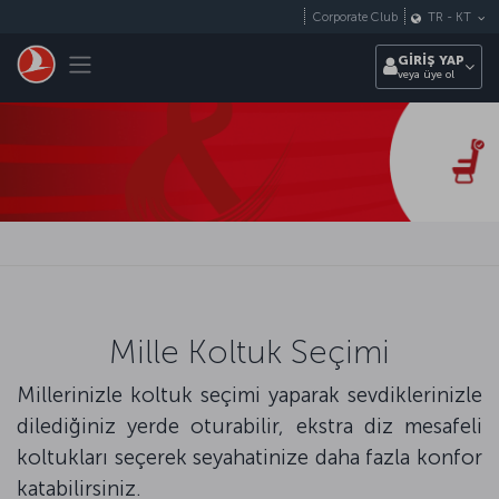
Skip to main content
Corporate Club
TR
-
KT
Toggle navigation
GİRİŞ YAP
veya üye ol
Mille Koltuk Seçimi
Millerinizle koltuk seçimi yaparak sevdiklerinizle
dilediğiniz yerde oturabilir, ekstra diz mesafeli
koltukları seçerek seyahatinize daha fazla konfor
katabilirsiniz.