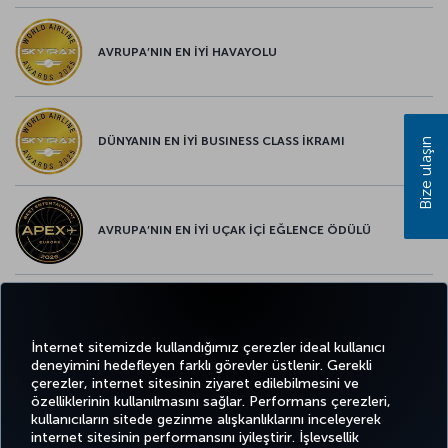
AVRUPA’NIN EN İYİ HAVAYOLU
DÜNYANIN EN İYİ BUSINESS CLASS İKRAMI
Bize ulaşın
AVRUPA’NIN EN İYİ UÇAK İÇİ EĞLENCE ÖDÜLÜ
AVRUPA’NIN EN İYİ YİYECEK ve İÇECEK ÖDÜLÜ
İnternet sitemizde kullandığımız çerezler ideal kullanıcı
deneyimini hedefleyen farklı görevler üstlenir. Gerekli
çerezler, internet sitesinin ziyaret edilebilmesini ve
özelliklerinin kullanılmasını sağlar. Performans çerezleri,
kullanıcıların sitede gezinme alışkanlıklarını inceleyerek
Twitter
Facebook
Instagram
Youtube
LinkedIn
Tiktok
Blog
Pinterest
What
internet sitesinin performansını iyileştirir. İşlevsellik