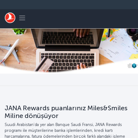
Skip to main content
Toggle navigation
JANA Rewards puanlarınız Miles&Smiles
Miline dönüşüyor
Suudi Arabistan’da yer alan Banque Saudi Fransi, JANA Rewards
programı ile müşterilerine banka işlemlerinden, kredi kartı
harcamalarına, fatura ödemelerinden birçok farklı alandaki işleme