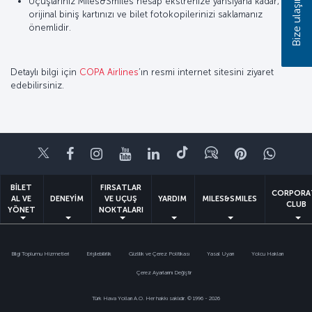
Bize ulaşın
Uçuşlarınız Miles&Smiles hesap ekstrenize yansıyana kadar,
orijinal biniş kartınızı ve bilet fotokopilerinizi saklamanız
önemlidir.
Detaylı bilgi için
COPA Airlines
’ın resmi internet sitesini ziyaret
edebilirsiniz.
Twitter
Facebook
Instagram
Youtube
LinkedIn
Tiktok
Blog
Pinterest
What
BİLET
FIRSATLAR
CORPORA
AL VE
DENEYİM
VE UÇUŞ
YARDIM
MILES&SMILES
CLUB
YÖNET
NOKTALARI
Bilgi Toplumu Hizmetleri
Erişilebilirlik
Gizlilik ve Çerez Politikası
Yasal Uyarı
Yolcu Hakları
Çerez Ayarlarını Değiştir
Türk Hava Yolları A.O. Her hakkı saklıdır. © 1996 - 2026