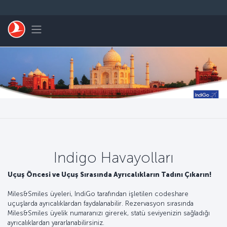
Skip to main content
Toggle navigation
Indigo Havayolları
Uçuş Öncesi ve Uçuş Sırasında Ayrıcalıkların Tadını Çıkarın!
Miles&Smiles üyeleri, IndiGo tarafından işletilen codeshare
uçuşlarda ayrıcalıklardan faydalanabilir. Rezervasyon sırasında
Miles&Smiles üyelik numaranızı girerek, statü seviyenizin sağladığı
ayrıcalıklardan yararlanabilirsiniz.