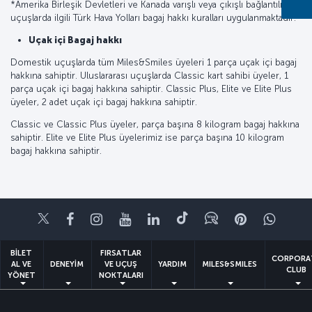
*Amerika Birleşik Devletleri ve Kanada varışlı veya çıkışlı bağlantılı
uçuşlarda ilgili Türk Hava Yolları bagaj hakkı kuralları uygulanmaktadır.
Uçak içi Bagaj hakkı
Domestik uçuşlarda tüm Miles&Smiles üyeleri 1 parça uçak içi bagaj
hakkına sahiptir. Uluslararası uçuşlarda Classic kart sahibi üyeler, 1
parça uçak içi bagaj hakkına sahiptir. Classic Plus, Elite ve Elite Plus
üyeler, 2 adet uçak içi bagaj hakkına sahiptir.
Classic ve Classic Plus üyeler, parça başına 8 kilogram bagaj hakkına
sahiptir. Elite ve Elite Plus üyelerimiz ise parça başına 10 kilogram
bagaj hakkına sahiptir.
Twitter
Facebook
Instagram
Youtube
LinkedIn
Tiktok
Blog
Pinterest
What
BİLET
FIRSATLAR
CORPORA
AL VE
DENEYİM
VE UÇUŞ
YARDIM
MILES&SMILES
CLUB
YÖNET
NOKTALARI