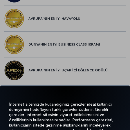
AVRUPA’NIN EN İYİ HAVAYOLU
DÜNYANIN EN İYİ BUSINESS CLASS İKRAMI
AVRUPA’NIN EN İYİ UÇAK İÇİ EĞLENCE ÖDÜLÜ
AVRUPA’NIN EN İYİ YİYECEK ve İÇECEK ÖDÜLÜ
İnternet sitemizde kullandığımız çerezler ideal kullanıcı
deneyimini hedefleyen farklı görevler üstlenir. Gerekli
çerezler, internet sitesinin ziyaret edilebilmesini ve
özelliklerinin kullanılmasını sağlar. Performans çerezleri,
kullanıcıların sitede gezinme alışkanlıklarını inceleyerek
Twitter
Facebook
Instagram
Youtube
LinkedIn
Tiktok
Blog
Pinterest
What