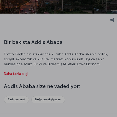
Bir bakışta Addis Ababa
Entato Dağları’nın eteklerinde kurulan Addis Ababa ülkenin politik,
sosyal, ekonomik ve kültürel merkezi konumunda. Ayrıca şehir
bünyesinde Afrika Birliği ve Birleşmiş Milletler Afrika Ekonomi
Komisyonu genel merkezlerini bulunduruyor. Addis Ababa’nın
Daha fazla bilgi
anlamı “yeni çiçek”. Kozmopolit bir başkent olan şehir mimari
yönden de oldukça zengin. Etiyopya’nın başkentini gelin daha
yakından keşfedelim!
Addis Ababa size ne vadediyor:
Tarih ve sanat
Doğa ve vahşi yaşam