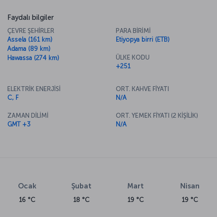
Faydalı bilgiler
ÇEVRE ŞEHİRLER
PARA BİRİMİ
Assela (161 km)
Etiyopya birri (ETB)
Adama (89 km)
ÜLKE KODU
Hawassa (274 km)
+251
ELEKTRİK ENERJİSİ
ORT. KAHVE FİYATI
C, F
N/A
ZAMAN DİLİMİ
ORT. YEMEK FİYATI (2 KİŞİLİK)
GMT +3
N/A
Ocak
Şubat
Mart
Nisan
16 °C
18 °C
19 °C
19 °C