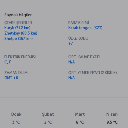
Faydalı bilgiler
ÇEVRE ŞEHİRLER
PARA BİRİMİ
Kuryk (71.2 km)
Kazak tengesi (KZT)
Zhetybay (89.3 km)
ÜLKE KODU
Shetpe (157 km)
+7
ELEKTRİK ENERJİSİ
ORT. KAHVE FİYATI
C, F
N/A
ZAMAN DİLİMİ
ORT. YEMEK FİYATI (2 KİŞİLİK)
GMT +6
N/A
Ocak
Şubat
Mart
Nisan
3 °C
2 °C
8 °C
9.5 °C