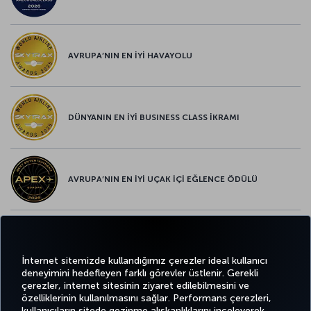
AVRUPA’NIN EN İYİ HAVAYOLU
DÜNYANIN EN İYİ BUSINESS CLASS İKRAMI
AVRUPA’NIN EN İYİ UÇAK İÇİ EĞLENCE ÖDÜLÜ
AVRUPA’NIN EN İYİ YİYECEK ve İÇECEK ÖDÜLÜ
İnternet sitemizde kullandığımız çerezler ideal kullanıcı
deneyimini hedefleyen farklı görevler üstlenir. Gerekli
çerezler, internet sitesinin ziyaret edilebilmesini ve
özelliklerinin kullanılmasını sağlar. Performans çerezleri,
kullanıcıların sitede gezinme alışkanlıklarını inceleyerek