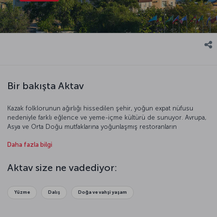
Bir bakışta Aktav
Kazak folklorunun ağırlığı hissedilen şehir, yoğun expat nüfusu
nedeniyle farklı eğlence ve yeme-içme kültürü de sunuyor. Avrupa,
Asya ve Orta Doğu mutfaklarına yoğunlaşmış restoranların
bulunduğu kent aynı zamanda kıyı kesminde bulunan turistik
Daha fazla bilgi
merkezleriyle deniz-kum-güneş odaklı tatil beklentisine yanıt
veriyor.
Aktav size ne vadediyor:
Yüzme
Dalış
Doğa ve vahşi yaşam