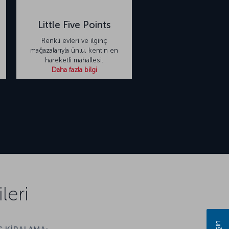
Little Five Points
Renkli evleri ve ilginç
mağazalarıyla ünlü, kentin en
hareketli mahallesi.
Daha fazla bilgi
leri