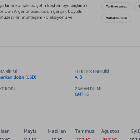
ğu tarihi kompleks, şehri keşfetmeye başlamak
Tarih ve sanat
zor olan Argentinosaurus’un gerçek boyutlu
ih Müzesi’nin muhteşem koleksiyonu ve
Mutfak kültürü
eşem heykeli “Gölge”yi ve Whistler’in
diği High Museum of Art’ı mutlaka görmelisiniz.
enceli bir gün geçirdikten sonra, Atlanta’nın
fe çıkabilirsiniz.
RA BİRİMİ
ELEKTRİK ENERJİSİ
erikan doları (USD)
A, B
KE KODU
ZAMAN DİLİMİ
GMT -5
isan
Mayis
Haziran
Temmuz
Ağustos
Eylü