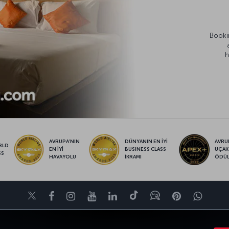
Bookin
h
AVRUPA’NIN
DÜNYANIN EN İYİ
AVRUP
RLD
EN İYİ
BUSINESS CLASS
UÇAK
SS
HAVAYOLU
İKRAMI
ÖDÜ
Twitter
Facebook
Instagram
Youtube
LinkedIn
Tiktok
Blog
Pinterest
What