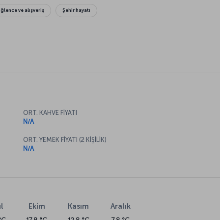
Eğlence ve alışveriş
Şehir hayatı
ORT. KAHVE FİYATI
N/A
ORT. YEMEK FİYATI (2 KİŞİLİK)
N/A
l
Ekim
Kasım
Aralık