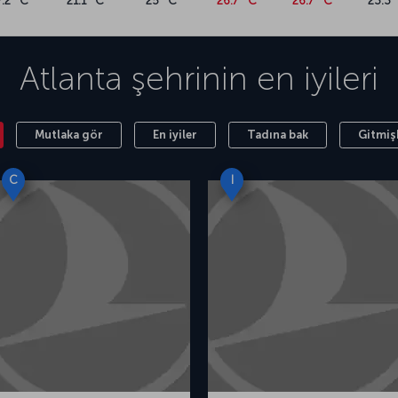
7.2 °C
21.1 °C
25 °C
26.7 °C
26.7 °C
23.3 
Atlanta
şehrinin en iyileri
Mutlaka gör
En iyiler
Tadına bak
Gitmiş
C
I