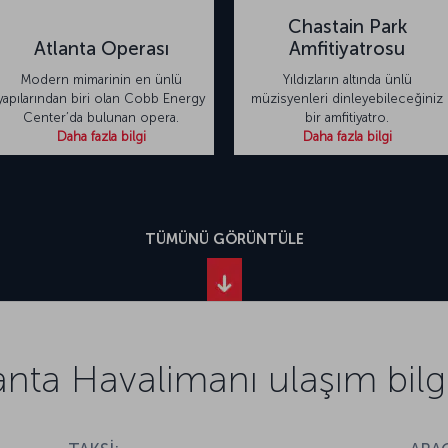
Chastain Park
Atlanta Operası
Amfitiyatrosu
Modern mimarinin en ünlü
Yıldızların altında ünlü
yapılarından biri olan Cobb Energy
müzisyenleri dinleyebileceğiniz
Center’da bulunan opera.
bir amfitiyatro.
Daha fazla bilgi
Daha fazla bilgi
TÜMÜNÜ GÖRÜNTÜLE
anta Havalimanı ulaşım bilgi