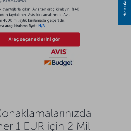
Bize ulaşın
 KİRALAMA:
k avantajlarla çıkın. Avis’ten araç kiralayın, %40
mden faydalanın. Avis kiralamalarında. Avis
mi 4000 mil aylık kiralamada geçerlidir.
ma araç kiralama fiyatı:
N/A
Araç seçeneklerini gör
Konaklamalarınızda
her 1 EUR için 2 Mil