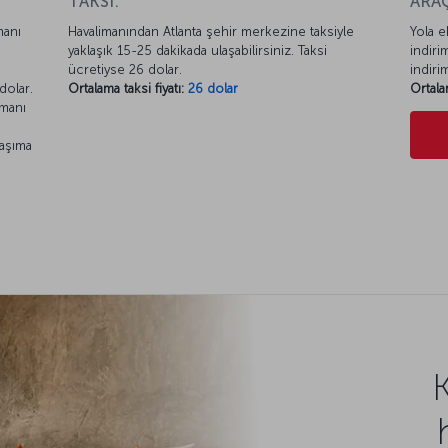
TAKSİ:
ARAÇ
manı
Havalimanından Atlanta şehir merkezine taksiyle
Yola e
yaklaşık 15-25 dakikada ulaşabilirsiniz. Taksi
indiri
ücretiyse 26 dolar.
indiri
dolar.
Ortalama taksi fiyatı:
26 dolar
Ortala
imanı
taşıma