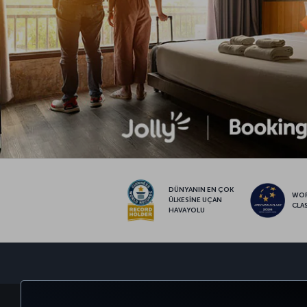
DÜNYANIN EN ÇOK
WO
ÜLKESİNE UÇAN
CLA
HAVAYOLU