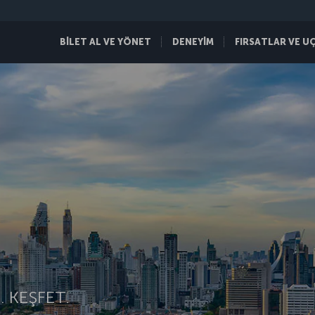
BİLET AL VE YÖNET
DENEYİM
FIRSATLAR VE U
 KEŞFET.