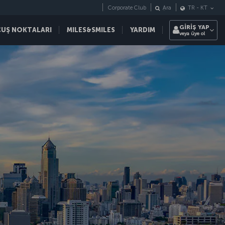
Corporate Club
Ara
TR
-
KT
GİRİŞ YAP
ÇUŞ NOKTALARI
MILES&SMILES
YARDIM
veya üye ol