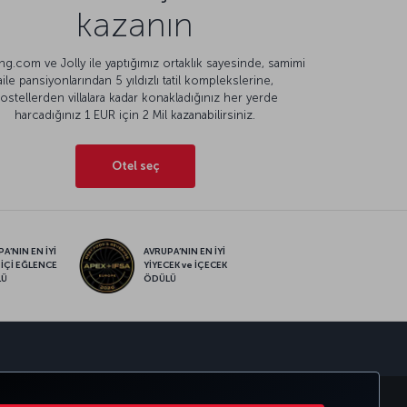
kazanın
g.com ve Jolly ile yaptığımız ortaklık sayesinde, samimi
aile pansiyonlarından 5 yıldızlı tatil komplekslerine,
ostellerden villalara kadar konakladığınız her yerde
harcadığınız 1 EUR için 2 Mil kazanabilirsiniz.
Otel seç
A’NIN EN İYİ
AVRUPA’NIN EN İYİ
 İÇİ EĞLENCE
YİYECEK ve İÇECEK
LÜ
ÖDÜLÜ
sapp