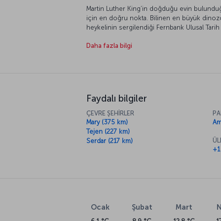
Martin Luther King’in doğduğu evin bulundu
için en doğru nokta. Bilinen en büyük dino
heykelinin sergilendiği Fernbank Ulusal Tar
manzarası da görülmeye değer. Rodin’in muht
Daha fazla bilgi
“Whistler’in Annesi” adlı tablosunun sergilen
Dünyanın en büyük akvaryumunda ailenizle eğl
en renkli mahallesi olan Little Five Points’i keş
Faydalı bilgiler
ÇEVRE ŞEHİRLER
PA
Mary (375 km)
Am
Tejen (227 km)
ÜL
Serdar (217 km)
+1
Ocak
Şubat
Mart
N