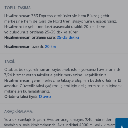
TOPLU TAŞIMA:
Havalimanından 783 Express otobüsleriyle hem Bükreş şehir
merkezine hem de Gara de Nord tren istasyonuna ulaşabilirsiniz.
Havalimanı ile şehir merkezi arasındaki uzaklık 20 km’dir ve
yolculuğunuz ortalama 25-35 dakika sürer.
Havalimanından ortalama süre:
25-35 dakika
Havalimanından uzaklık:
20 km
TAKSİ:
Otobüs bekleyerek zaman kaybetmek istemiyorsanız havalimanında
7/24 hizmet veren taksilerle şehir merkezine ulaşabilirsiniz.
Havalimanından şehir merkezine taksiyle ulaşımın bedeli ortalama 12
avrodur. Güvenilir taksi çağırma işlemi için geliş terminalinin içindeki
makineleri kullanabilirsiniz.
Ortalama taksi fiyatı:
12 avro
ARAÇ KİRALAMA:
Yola ek avantajlarla çıkın. Avis’ten araç kiralayın, %40 indirimden
faydalanın. Avis kiralamalarında. Avis indirimi 4000 mil aylık kiralamada