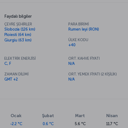
Faydalı bilgiler
ÇEVRE ŞEHİRLER
PARA BİRİMİ
Slobozia (126 km)
Rumen leyi (RON)
Ploiesti (64 km)
ÜLKE KODU
Giurgiu (63 km)
+40
ELEKTRİK ENERJİSİ
ORT. KAHVE FİYATI
C, F
N/A
ZAMAN DİLİMİ
ORT. YEMEK FİYATI (2 KİŞİLİK)
GMT +2
N/A
Ocak
Şubat
Mart
Nisan
-2.2 °C
0.6 °C
5.6 °C
11.7 °C