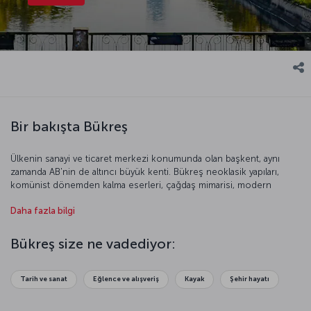
Bir bakışta Bükreş
Ülkenin sanayi ve ticaret merkezi konumunda olan başkent, aynı
zamanda AB'nin de altıncı büyük kenti. Bükreş neoklasik yapıları,
komünist dönemden kalma eserleri, çağdaş mimarisi, modern
parkları, müzeleri ve anıtlarıyla Avrupa’nın en gözde kentlerinden biri.
Daha fazla bilgi
Kültür ve sanatın da merkezi olan Bükreş her yıl çok sayıda yerli ve
yabancı turist tarafından yoğun ilgi görüyor. Bu eşsiz kenti
keşfetmek için geç kalmayın!
Bükreş size ne vadediyor:
Tarih ve sanat
Eğlence ve alışveriş
Kayak
Şehir hayatı