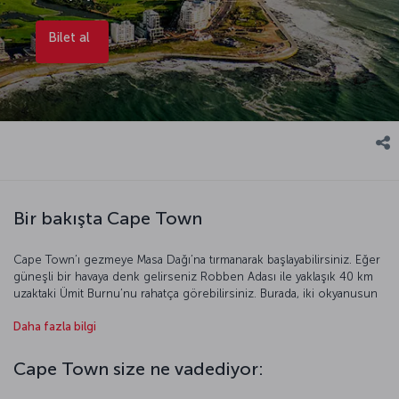
Bilet al
Bir bakışta Cape Town
Cape Town’ı gezmeye Masa Dağı’na tırmanarak başlayabilirsiniz. Eğer
güneşli bir havaya denk gelirseniz Robben Adası ile yaklaşık 40 km
uzaktaki Ümit Burnu’nu rahatça görebilirsiniz. Burada, iki okyanusun
birleştiği eşsiz coğrafyaya yukarıdan bakmanın hazzı ve sahillerin,
Daha fazla bilgi
dağların manzarası unutulmaz anılara dönüşüyor. Nelson Mandela ve
arkadaşlarının özgürlük mücadelelerinde simgeleşen Robben
Adası’nda ırkçılığın son bulması yolunda çekilenlere tanık
Cape Town size ne vadediyor:
olabilirsiniz. Güney Afrika Ulusal Galerisi başta olmak üzere kentin
müzelerinde geçmişin izlerini sürebilir, kentin park ve bahçelerinde