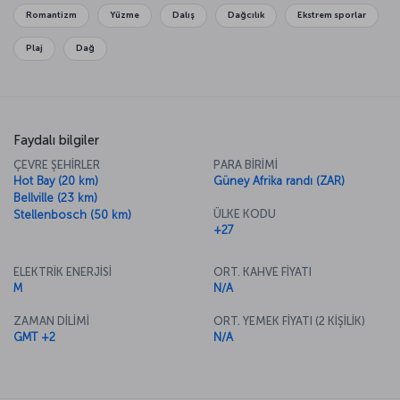
sessizliğin, huzurun keyfini çıkarabilirsiniz.
Romantizm
Yüzme
Dalış
Dağcılık
Ekstrem sporlar
Plaj
Dağ
Faydalı bilgiler
ÇEVRE ŞEHİRLER
PARA BİRİMİ
Hot Bay (20 km)
Güney Afrika randı (ZAR)
Bellville (23 km)
ÜLKE KODU
Stellenbosch (50 km)
+27
ELEKTRİK ENERJİSİ
ORT. KAHVE FİYATI
M
N/A
ZAMAN DİLİMİ
ORT. YEMEK FİYATI (2 KİŞİLİK)
GMT +2
N/A