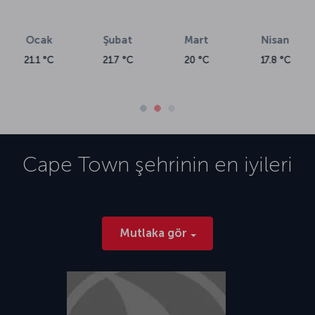
Nisan
17.8 °C
Cape Town
şehrinin en iyileri
Mutlaka gör