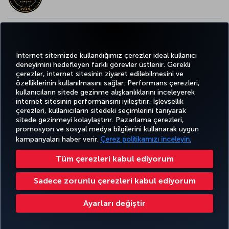
AVRUPA’NIN EN İYİ YİYECEK ve İÇECEK ÖDÜLÜ
İnternet sitemizde kullandığımız çerezler ideal kullanıcı
deneyimini hedefleyen farklı görevler üstlenir. Gerekli
çerezler, internet sitesinin ziyaret edilebilmesini ve
özelliklerinin kullanılmasını sağlar. Performans çerezleri,
kullanıcıların sitede gezinme alışkanlıklarını inceleyerek
Twitter
Facebook
Instagram
Youtube
LinkedIn
Tiktok
Blog
Pinterest
What
internet sitesinin performansını iyileştirir. İşlevsellik
çerezleri, kullanıcıların sitedeki seçimlerini tanıyarak
sitede gezinmeyi kolaylaştırır. Pazarlama çerezleri,
BİLET
FIRSATLAR
CORPORA
AL VE
DENEYİM
VE UÇUŞ
YARDIM
MILES&SMILES
promosyon ve sosyal medya bilgilerini kullanarak uygun
CLUB
YÖNET
NOKTALARI
kampanyaları haber verir.
Çerez politikamızı inceleyin.
Tüm çerezleri kabul ediyorum
Bilgi Toplumu Hizmetleri
Erişilebilirlik
Gizlilik ve Çerez Politikası
Yasal Uyarı
Yolcu Hakları
Sadece zorunlu çerezleri kabul ediyorum
Çerez Ayarlarını Değiştir
Türk Hava Yolları A.O. Her hakkı saklıdır. © 1996 - 2026
Ayarları değiştir