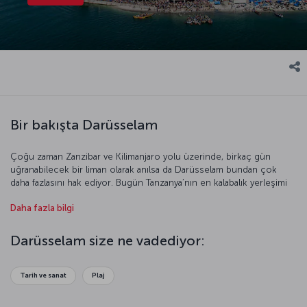
Bir bakışta Darüsselam
Çoğu zaman Zanzibar ve Kilimanjaro yolu üzerinde, birkaç gün
uğranabilecek bir liman olarak anılsa da Darüsselam bundan çok
daha fazlasını hak ediyor. Bugün Tanzanya’nın en kalabalık yerleşimi
durumundaki şehir; Müslüman, Hıristiyan, Arap, Afrikalı, Hintli ve Asyalı
Daha fazla bilgi
iki milyonu aşkın insana ev sahipliği yapıyor. Keçiler, tavuklar, tozlu
safari cipleri, takım elbiseli ofis çalışanları, yerel giysilere bürünmüş
sokak satıcıları ve martı seslerinin yankılandığı mükemmel kumsallar
Darüsselam size ne vadediyor:
büyülü bir harmonin birer parçası. Bambaşka bir dünyanın kapılarını
aralamaya hazırlanın. Darüsselam uçağımız kalkışa hazır!
Tarih ve sanat
Plaj