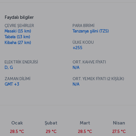
Faydalı bilgiler
ÇEVRE ŞEHİRLER
PARA BİRİMİ
Masaki (15 km)
Tanzanya şilini (TZS)
Tabata (13 km)
ÜLKE KODU
Kibaha (27 km)
+255
ELEKTRİK ENERJİSİ
ORT. KAHVE FİYATI
D, G
N/A
ZAMAN DİLİMİ
ORT. YEMEK FİYATI (2 KİŞİLİK)
GMT +3
N/A
Ocak
Şubat
Mart
Nisan
28.5 °C
29 °C
28.5 °C
27.5 °C