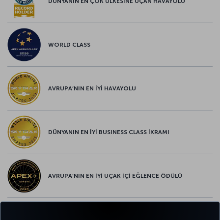
DÜNYANIN EN ÇOK ÜLKESİNE UÇAN HAVAYOLU
WORLD CLASS
AVRUPA’NIN EN İYİ HAVAYOLU
DÜNYANIN EN İYİ BUSINESS CLASS İKRAMI
AVRUPA’NIN EN İYİ UÇAK İÇİ EĞLENCE ÖDÜLÜ
AVRUPA’NIN EN İYİ YİYECEK ve İÇECEK ÖDÜLÜ