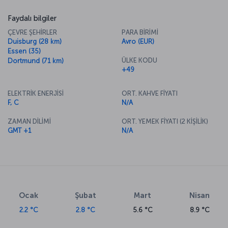
Faydalı bilgiler
ÇEVRE ŞEHİRLER
PARA BİRİMİ
Duisburg (28 km)
Avro (EUR)
Essen (35)
ÜLKE KODU
Dortmund (71 km)
+49
ELEKTRİK ENERJİSİ
ORT. KAHVE FİYATI
F, C
N/A
ZAMAN DİLİMİ
ORT. YEMEK FİYATI (2 KİŞİLİK)
GMT +1
N/A
Ocak
Şubat
Mart
Nisan
2.2 °C
2.8 °C
5.6 °C
8.9 °C