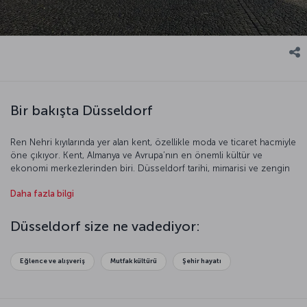
Bir bakışta Düsseldorf
Ren Nehri kıyılarında yer alan kent, özellikle moda ve ticaret hacmiyle
öne çıkıyor. Kent, Almanya ve Avrupa’nın en önemli kültür ve
ekonomi merkezlerinden biri. Düsseldorf tarihi, mimarisi ve zengin
kültürüyle oldukça etkileyici bir kent. Dünyanın en iyi fuarlarına ev
Daha fazla bilgi
sahipliği yapan Düsseldorf, özellikle yabancı turistler tarafından
oldukça ilgi görüyor. Modern mimarisiyle ünlü kent, tarihi dokusunu
da korumayı başarmış görünüyor. Gelin bu etkileyici kente daha
Düsseldorf size ne vadediyor:
yakından bakalım.
Eğlence ve alışveriş
Mutfak kültürü
Şehir hayatı