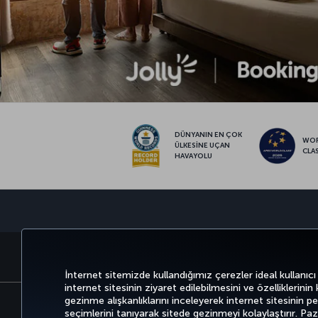
DÜNYANIN EN ÇOK
WO
ÜLKESİNE UÇAN
CLA
HAVAYOLU
BİLET AL VE YÖNET
DENEYİM
İnternet sitemizde kullandığımız çerezler ideal kullanıcı
internet sitesinin ziyaret edilebilmesini ve özelliklerinin
gezinme alışkanlıklarını inceleyerek internet sitesinin perf
seçimlerini tanıyarak sitede gezinmeyi kolaylaştırır. P
Bilgi Toplumu Hizmetleri
Erişilebilirli