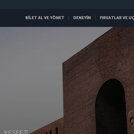
BİLET AL VE YÖNET
DENEYİM
FIRSATLAR VE U
 KEŞFET.