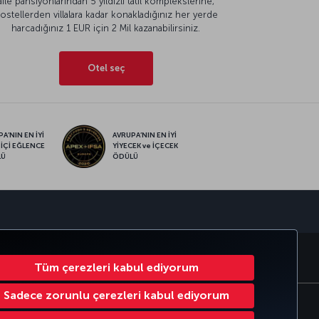
aile pansiyonlarından 5 yıldızlı tatil komplekslerine,
ostellerden villalara kadar konakladığınız her yerde
harcadığınız 1 EUR için 2 Mil kazanabilirsiniz.
Otel seç
A’NIN EN İYİ
AVRUPA’NIN EN İYİ
 İÇİ EĞLENCE
YİYECEK ve İÇECEK
LÜ
ÖDÜLÜ
sapp
RATE CLUB
TÜRK HAVA YOLLARI
Tüm çerezleri kabul ediyorum
Sadece zorunlu çerezleri kabul ediyorum
Çerez Ayarlarını Değiştir