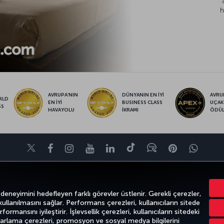
h
AVRUPA’NIN
DÜNYANIN EN İYİ
AVRUP
RLD
EN İYİ
BUSINESS CLASS
UÇAK
SS
HAVAYOLU
İKRAMI
ÖDÜ
Twitter
Facebook
Instagram
Youtube
LinkedIn
Tiktok
Blog
Pinterest
What
FIRSATLAR VE UÇUŞ NOKTALARI
YARDIM
MILES&SMILES
CORPO
 deneyimini hedefleyen farklı görevler üstlenir. Gerekli çerezler,
 kullanılmasını sağlar. Performans çerezleri, kullanıcıların sitede
ormansını iyileştirir. İşlevsellik çerezleri, kullanıcıların sitedeki
azarlama çerezleri, promosyon ve sosyal medya bilgilerini
k
Gizlilik ve Çerez Politikası
Yasal Uyarı
Yolcu Hakları