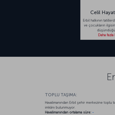
Celil Hayat
Erbil halkının tatiller
ve çocukların ilgisi
düşündüğ
Daha fazla 
Er
TOPLU TAŞIMA:
Havalimanından Erbil şehir merkezine toplu t
imkânı bulunmuyor.
Havalimanından ortalama süre:
-