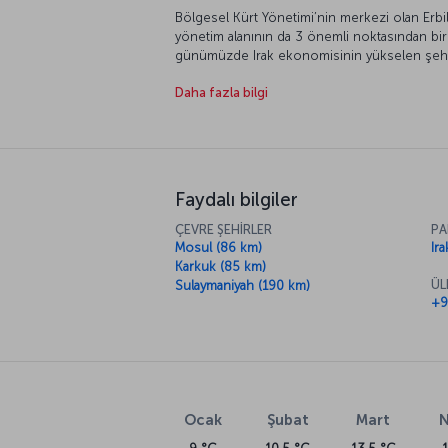
Bölgesel Kürt Yönetimi’nin merkezi olan Erbi
yönetim alanının da 3 önemli noktasından bir
günümüzde Irak ekonomisinin yükselen şehirl
çevreye getirdiği binlerce yıllık bereket, yen
Daha fazla bilgi
birleşerek Erbil’in baştan yaratılmasını sağladı.
Faydalı bilgiler
ÇEVRE ŞEHİRLER
PA
Mosul (86 km)
Ira
Karkuk (85 km)
ÜL
Sulaymaniyah (190 km)
+9
Ocak
Şubat
Mart
N