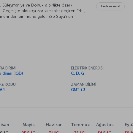
l, Süleymaniye ve Dohuk’la birlikte özerk
Tarih ve sanat
i. Geçmişte oldukça zor zamanlar geçiren Erbil,
erinden biri haline geldi. Zap Suyu’nun
i yönetim anlayışının sunduğu olanaklarla
RA BİRİMİ
ELEKTRİK ENERJİSİ
k dinarı (IQD)
C, D, G
KE KODU
ZAMAN DİLİMİ
64
GMT +3
isan
Mayis
Haziran
Temmuz
Ağustos
Eylü