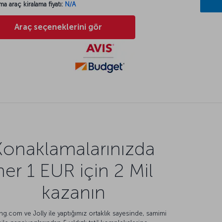
ma araç kiralama fiyatı:
N/A
Araç seçeneklerini gör
Konaklamalarınızda
her 1 EUR için 2 Mil
kazanın
g.com ve Jolly ile yaptığımız ortaklık sayesinde, samimi