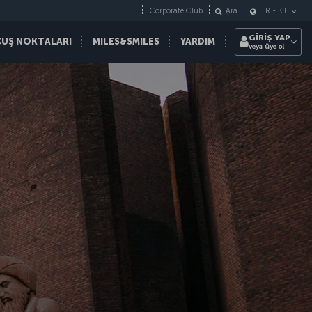
Corporate Club
Ara
TR
-
KT
GİRİŞ YAP
ÇUŞ NOKTALARI
MILES&SMILES
YARDIM
veya üye ol