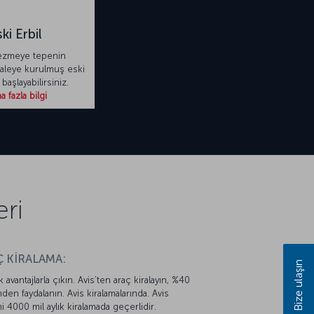
ki Erbil
ezmeye tepenin
aleye kurulmuş eski
 başlayabilirsiniz.
 fazla bilgi
eri
 KİRALAMA:
Bize ulaşın
k avantajlarla çıkın. Avis’ten araç kiralayın, %40
mden faydalanın. Avis kiralamalarında. Avis
mi 4000 mil aylık kiralamada geçerlidir.