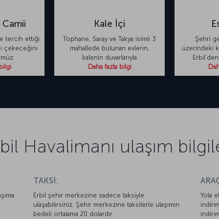
 Camii
Kale İçi
Es
de tercih ettiği
Tophane, Saray ve Takya isimli 3
Şehri g
ni çekeceğini
mahallede bulunan evlerin,
üzerindeki k
ümüz
kalenin duvarlarıyla
Erbil’den
bilgi
Daha fazla bilgi
Daha
bil Havalimanı ulaşım bilgil
TAKSİ:
ARAÇ
aşıma
Erbil şehir merkezine sadece taksiyle
Yola e
ulaşabilirsiniz. Şehir merkezine taksilerle ulaşımın
indiri
bedeli ortalama 20 dolardır.
indiri