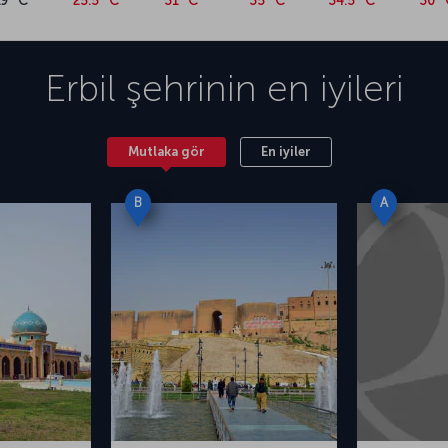
19 °C
25.5 °C
31 °C
35 °C
34.5 °C
30 
Erbil
şehrinin en iyileri
Mutlaka gör
En iyiler
B
A