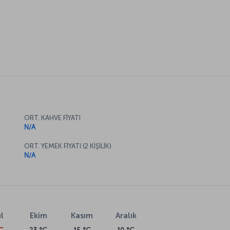
ORT. KAHVE FİYATI
N/A
ORT. YEMEK FİYATI (2 KİŞİLİK)
N/A
l
Ekim
Kasım
Aralık