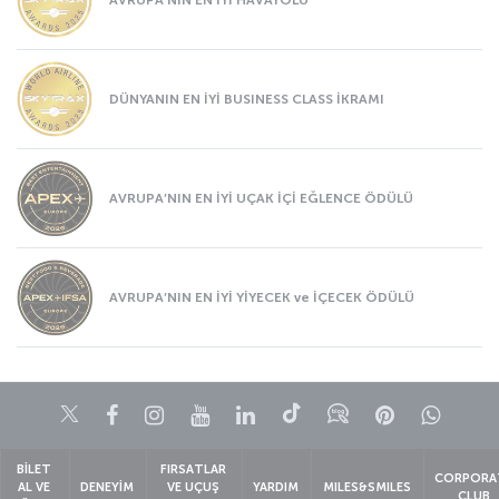
DÜNYANIN EN İYİ BUSINESS CLASS İKRAMI
AVRUPA’NIN EN İYİ UÇAK İÇİ EĞLENCE ÖDÜLÜ
AVRUPA’NIN EN İYİ YİYECEK ve İÇECEK ÖDÜLÜ
Twitter
Facebook
Instagram
Youtube
LinkedIn
Tiktok
Blog
Pinterest
What
BİLET
FIRSATLAR
CORPORA
AL VE
DENEYİM
VE UÇUŞ
YARDIM
MILES&SMILES
CLUB