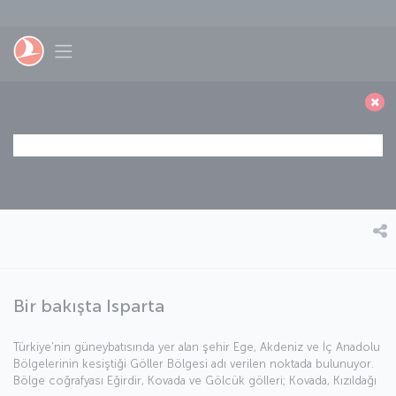
Skip to main content
Toggle navigation
Bir bakışta Isparta
Türkiye'nin güneybatısında yer alan şehir Ege, Akdeniz ve İç Anadolu
Bölgelerinin kesiştiği Göller Bölgesi adı verilen noktada bulunuyor.
Bölge coğrafyası Eğirdir, Kovada ve Gölcük gölleri; Kovada, Kızıldağı