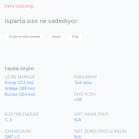
Milli Park alanları ve daha onlarca doğal güzelliğiyle dikkat çekiyor.
Daha fazla bilgi
Tarımın öne çıktığı kent, Türkiye’nin gül ve gülyağı üretim merkezi.
Üretilen gülyağı başta Fransa olmak üzere birçok Avrupa ülkesiyle
ABD ve Ortadoğu’ya satılıyor. Anadolu’nun ilginç duraklarından biri
Isparta size ne vadediyor:
olan Isparta huzur ve aynı zamanda doğa, tarih, kültür dolu bir tatil
isteyenler için doğru nokta.
Doğa ve vahşi yaşam
Kayak
Dağ
Faydalı bilgiler
ÇEVRE ŞEHİRLER
PARA BİRİMİ
Konya (153 km)
Türk lirası
Antalya (188 km)
ÜLKE KODU
Burdur (164 km)
+90
ELEKTRİK ENERJİSİ
ORT. KAHVE FİYATI
C, E
N/A
ZAMAN DİLİMİ
ORT. YEMEK FİYATI (2 KİŞİLİK)
GMT +3
N/A