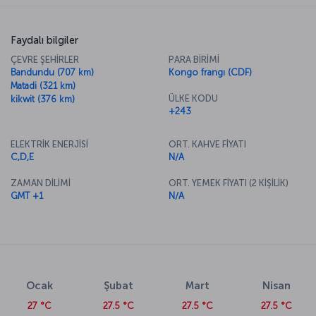
Faydalı bilgiler
ÇEVRE ŞEHİRLER
PARA BİRİMİ
Bandundu (707 km)
Kongo frangı (CDF)
Matadi (321 km)
ÜLKE KODU
kikwit (376 km)
+243
ELEKTRİK ENERJİSİ
ORT. KAHVE FİYATI
C,D,E
N/A
ZAMAN DİLİMİ
ORT. YEMEK FİYATI (2 KİŞİLİK)
GMT +1
N/A
Ocak
Şubat
Mart
Nisan
27 °C
27.5 °C
27.5 °C
27.5 °C