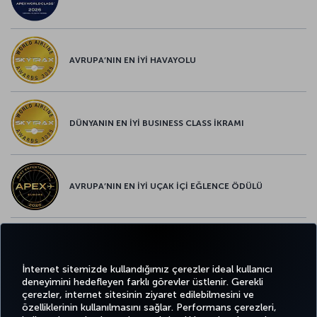
AVRUPA’NIN EN İYİ HAVAYOLU
DÜNYANIN EN İYİ BUSINESS CLASS İKRAMI
AVRUPA’NIN EN İYİ UÇAK İÇİ EĞLENCE ÖDÜLÜ
AVRUPA’NIN EN İYİ YİYECEK ve İÇECEK ÖDÜLÜ
İnternet sitemizde kullandığımız çerezler ideal kullanıcı
deneyimini hedefleyen farklı görevler üstlenir. Gerekli
çerezler, internet sitesinin ziyaret edilebilmesini ve
özelliklerinin kullanılmasını sağlar. Performans çerezleri,