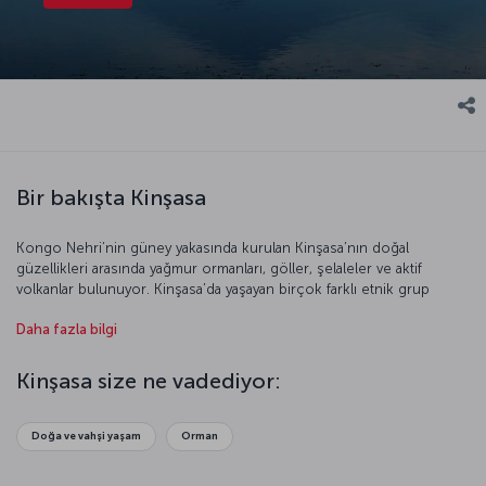
Bir bakışta Kinşasa
Kongo Nehri’nin güney yakasında kurulan Kinşasa’nın doğal
güzellikleri arasında yağmur ormanları, göller, şelaleler ve aktif
volkanlar bulunuyor. Kinşasa’da yaşayan birçok farklı etnik grup
kentin renkli yüzünü yansıtıyor. Belçika sömürgesi olduğu
Daha fazla bilgi
dönemlerde Léopoldville adıyla anılan şehir, 1967 yılından beri
Kinşasa adını kullanıyor. Eşsiz doğasıyla ziyaretçilerini kucaklayan
Kinşasa, yeni ve ilginç yerler keşfetmek isteyenlerin kenti.
Kinşasa size ne vadediyor:
Doğa ve vahşi yaşam
Orman