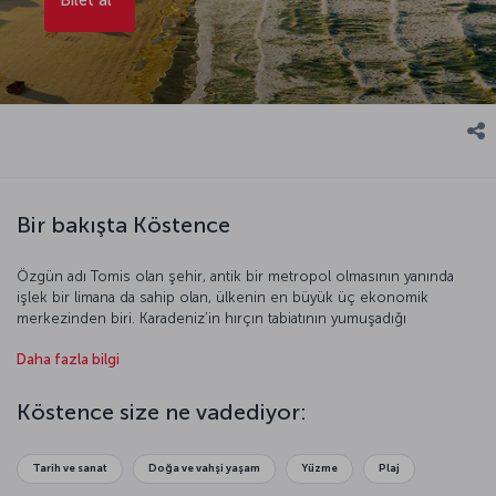
Bir bakışta Köstence
Özgün adı Tomis olan şehir, antik bir metropol olmasının yanında
işlek bir limana da sahip olan, ülkenin en büyük üç ekonomik
merkezinden biri. Karadeniz’in hırçın tabiatının yumuşadığı
bölgelerden biri olan Köstence, özellikle arkeolojik zenginlik
Daha fazla bilgi
açısından dünyanın gözlerinin çevrildiği yerleşim yerleri arasında yer
alıyor. Yaşayan her uygarlığın bıraktığı miraslarla mimarinin, tarihin,
sanatın, doğanın aynı potada eridiği bu şehri gezmeye
Köstence size ne vadediyor:
doyamayacaksınız.
Tarih ve sanat
Doğa ve vahşi yaşam
Yüzme
Plaj