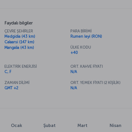
Faydalı bilgiler
ÇEVRE ŞEHİRLER
PARA BİRİMİ
Medgidia (43 km)
Rumen leyi (RON)
Calaarsi (147 km)
ÜLKE KODU
Mangalia (43 km)
+40
ELEKTRİK ENERJİSİ
ORT. KAHVE FİYATI
C, F
N/A
ZAMAN DİLİMİ
ORT. YEMEK FİYATI (2 KİŞİLİK)
GMT +2
N/A
Ocak
Şubat
Mart
Nisan