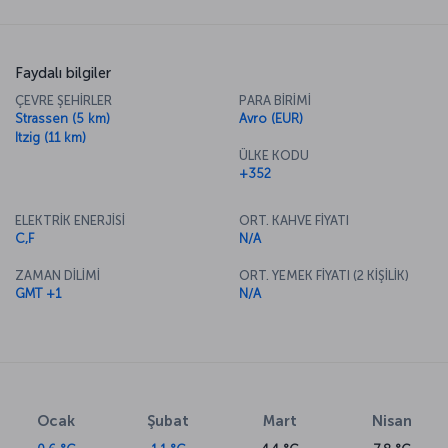
Faydalı bilgiler
ÇEVRE ŞEHİRLER
PARA BİRİMİ
Strassen (5 km)
Avro (EUR)
Itzig (11 km)
ÜLKE KODU
+352
ELEKTRİK ENERJİSİ
ORT. KAHVE FİYATI
C,F
N/A
ZAMAN DİLİMİ
ORT. YEMEK FİYATI (2 KİŞİLİK)
GMT +1
N/A
Ocak
Şubat
Mart
Nisan