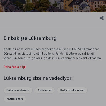
Bir bakışta Lüksemburg
Adeta bir açık hava müzesini andıran eski şehir, UNESCO tarafından
Dünya Miras Listesi’ne dâhil edilmiş. Farklı milletlere ev sahipliği
yapan Lüksemburg çokdilli, çokkültürlü ve yaratıcı bir kent olmasıyla
dikkat çekiyor. Avrupa’nın finans ve kültür merkezi olan,
Daha fazla bilgi
gökdelenleri ve tarihiyle dikkat çeken Lüksemburg’un dünyada kişi
başına düşen en yüksek gelir ortalamasına sahip olduğunu
ekleyelim.
Lüksemburg size ne vadediyor:
Eğlence ve alışveriş
Şehir hayatı
Doğa ve vahşi yaşam
Mutfak kültürü