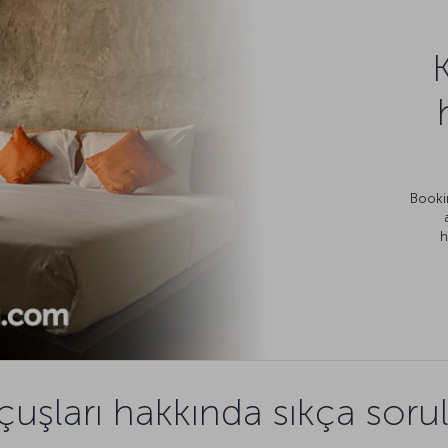
Bookin
h
uşları hakkında sıkça soru