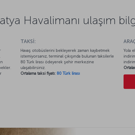
atya Havalimanı ulaşım bilgi
TAKSİ:
ARAÇ
r
Havaş otobüslerini bekleyerek zaman kaybetmek
Yola e
.
istemiyorsanız, terminal çıkışında bulunan taksilerle
indiri
en
80 Türk lirası ödeyerek şehir merkezine
indiri
ekler.
ulaşabilirsiniz.
Ortala
r
Ortalama taksi fiyatı:
80 Türk lirası