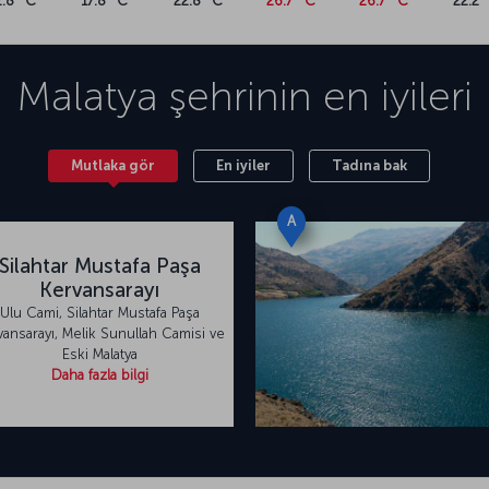
2.8 °C
17.8 °C
22.8 °C
26.7 °C
26.7 °C
22.2 
Malatya
şehrinin en iyileri
Mutlaka gör
En iyiler
Tadına bak
A
Silahtar Mustafa Paşa
Kervansarayı
Ulu Cami, Silahtar Mustafa Paşa
vansarayı, Melik Sunullah Camisi ve
Eski Malatya
Daha fazla bilgi