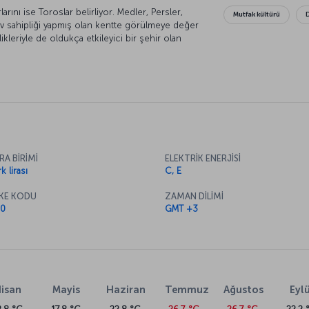
larını ise Toroslar belirliyor. Medler, Persler,
Mutfak kültürü
 ev sahipliği yapmış olan kentte görülmeye değer
ikleriyle de oldukça etkileyici bir şehir olan
. Tarihi ve doğasının yanı sıra zengin mutfağıyla
ı daha yakından tanıyalım.
RA BİRİMİ
ELEKTRİK ENERJİSİ
k lirası
C, E
KE KODU
ZAMAN DİLİMİ
0
GMT +3
isan
Mayis
Haziran
Temmuz
Ağustos
Eylü