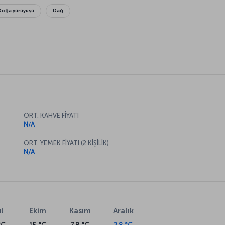
Doğa yürüyüşü
Dağ
ORT. KAHVE FİYATI
N/A
ORT. YEMEK FİYATI (2 KİŞİLİK)
N/A
l
Ekim
Kasım
Aralık