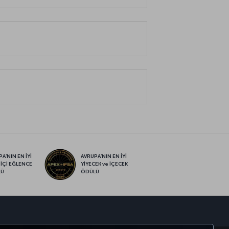
A’NIN EN İYİ
AVRUPA’NIN EN İYİ
 İÇİ EĞLENCE
YİYECEK ve İÇECEK
LÜ
ÖDÜLÜ
sapp