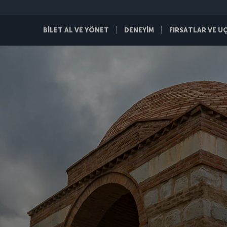
BİLET AL VE YÖNET
DENEYİM
FIRSATLAR VE U