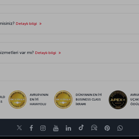
 misiniz?
Detaylı bilgi
hizmetleri var mı?
Detaylı bilgi
AVRUPA’NIN
DÜNYANIN EN İYİ
AVRUP
RLD
EN İYİ
BUSINESS CLASS
UÇAK
SS
HAVAYOLU
İKRAMI
ÖDÜ
Twitter
Facebook
Instagram
Youtube
LinkedIn
Tiktok
Blog
Pinterest
What