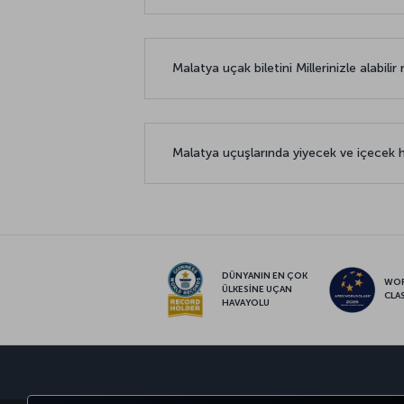
Malatya uçak biletini Millerinizle alabilir
Malatya uçuşlarında yiyecek ve içecek 
DÜNYANIN EN ÇOK
WO
ÜLKESİNE UÇAN
CLA
HAVAYOLU