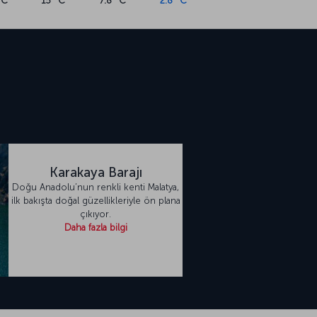
°C
15 °C
7.8 °C
2.8 °C
Karakaya Barajı
Doğu Anadolu’nun renkli kenti Malatya,
ilk bakışta doğal güzellikleriyle ön plana
çıkıyor.
Daha fazla bilgi