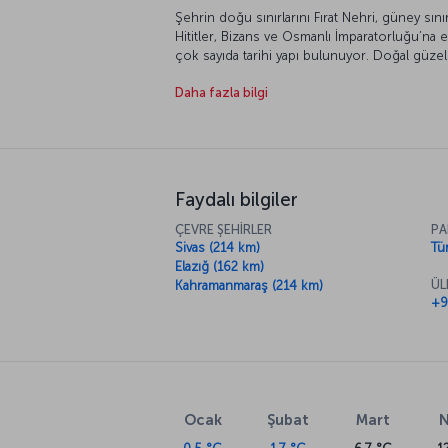
Şehrin doğu sınırlarını Fırat Nehri, güney sınır
Hititler, Bizans ve Osmanlı İmparatorluğu’na
çok sayıda tarihi yapı bulunuyor. Doğal güzell
Malatya turistler tarafından yoğun ilgi görüyor
Daha fazla bilgi
da turizmin merkezlerinden biri olan Malatya’y
Faydalı bilgiler
ÇEVRE ŞEHİRLER
PA
Sivas (214 km)
Tür
Elazığ (162 km)
ÜL
Kahramanmaraş (214 km)
+9
Ocak
Şubat
Mart
N