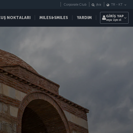
Corporate Club
Ara
TR
-
KT
GİRİŞ YAP
ÇUŞ NOKTALARI
MILES&SMILES
YARDIM
veya üye ol