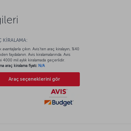
leri
 KİRALAMA:
k avantajlarla çıkın. Avis’ten araç kiralayın, %40
mden faydalanın. Avis kiralamalarında. Avis
mi 4000 mil aylık kiralamada geçerlidir.
ma araç kiralama fiyatı:
N/A
Araç seçeneklerini gör