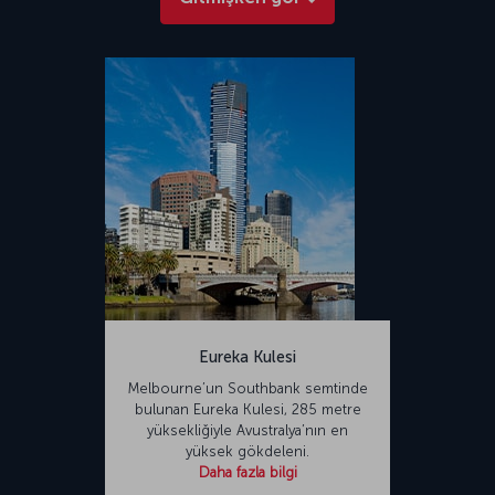
Eureka Kulesi
Melbourne’un Southbank semtinde
bulunan Eureka Kulesi, 285 metre
yüksekliğiyle Avustralya’nın en
yüksek gökdeleni.
Daha fazla bilgi