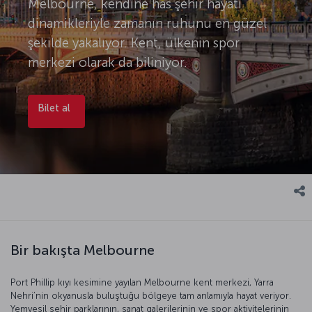
Melbourne, kendine has şehir hayatı
dinamikleriyle zamanın ruhunu en güzel
şekilde yakalıyor. Kent, ülkenin spor
merkezi olarak da biliniyor.
Bilet al
Bir bakışta Melbourne
Port Phillip kıyı kesimine yayılan Melbourne kent merkezi, Yarra
Nehri’nin okyanusla buluştuğu bölgeye tam anlamıyla hayat veriyor.
Yemyeşil şehir parklarının, sanat galerilerinin ve spor aktivitelerinin