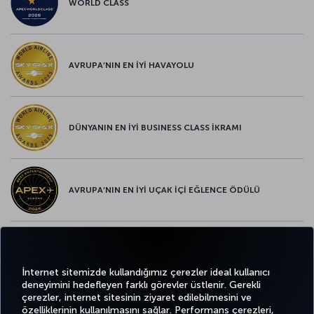
WORLD CLASS
AVRUPA’NIN EN İYİ HAVAYOLU
DÜNYANIN EN İYİ BUSINESS CLASS İKRAMI
AVRUPA’NIN EN İYİ UÇAK İÇİ EĞLENCE ÖDÜLÜ
AVRUPA’NIN EN İYİ YİYECEK ve İÇECEK ÖDÜLÜ
İnternet sitemizde kullandığımız çerezler ideal kullanıcı
deneyimini hedefleyen farklı görevler üstlenir. Gerekli
çerezler, internet sitesinin ziyaret edilebilmesini ve
özelliklerinin kullanılmasını sağlar. Performans çerezleri,