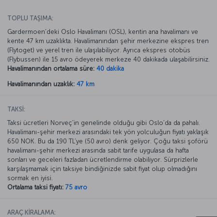
TOPLU TAŞIMA:
Gardermoen’deki Oslo Havalimanı (OSL), kentin ana havalimanı ve
kente 47 km uzaklıkta. Havalimanından şehir merkezine ekspres tren
(Flytoget) ve yerel tren ile ulaşılabiliyor. Ayrıca ekspres otobüs
(Flybussen) ile 15 avro ödeyerek merkeze 40 dakikada ulaşabilirsiniz.
Havalimanından ortalama süre:
40 dakika
Havalimanından uzaklık:
47 km
TAKSİ:
Taksi ücretleri Norveç’in genelinde olduğu gibi Oslo’da da pahalı.
Havalimanı-şehir merkezi arasındaki tek yön yolculuğun fiyatı yaklaşık
650 NOK. Bu da 190 TL’ye (50 avro) denk geliyor. Çoğu taksi şoförü
havalimanı-şehir merkezi arasında sabit tarife uygulasa da hafta
sonları ve geceleri fazladan ücretlendirme olabiliyor. Sürprizlerle
karşılaşmamak için taksiye bindiğinizde sabit fiyat olup olmadığını
sormak en iyisi.
Ortalama taksi fiyatı:
75 avro
ARAÇ KİRALAMA: