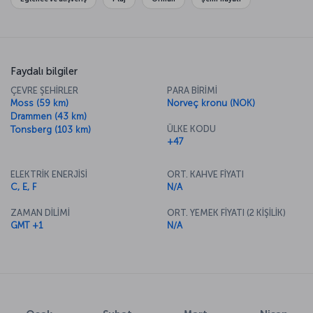
Faydalı bilgiler
ÇEVRE ŞEHİRLER
PARA BİRİMİ
Moss (59 km)
Norveç kronu (NOK)
Drammen (43 km)
ÜLKE KODU
Tonsberg (103 km)
+47
ELEKTRİK ENERJİSİ
ORT. KAHVE FİYATI
C, E, F
N/A
ZAMAN DİLİMİ
ORT. YEMEK FİYATI (2 KİŞİLİK)
GMT +1
N/A