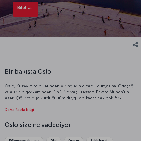
Bilet al
Bir bakışta Oslo
Oslo, Kuzey mitolojilerinden Vikinglerin gizemli dünyasına, Ortaçağ
kalelerinin görkeminden, ünlü Norveçli ressam Edvard Munch’un
eseri Çığlık’ta dışa vurduğu tüm duygulara kadar pek çok farklı
deneyimi bir arada yaşayabileceğiniz bir kent. Kenti gezerken
Daha fazla bilgi
sadece sanat ve kültür etkinlikleriyle değil aynı zamanda hem yemek
kültürü, hem de sportif etkinlikler konusunda da keşiflerde
bulunabilir, farklı deneyimler yaşayabilirsiniz. Oslo’da yapmanız
Oslo size ne vadediyor:
gereken kendinizi kuzey ışıklarına bırakmak ve kentin tadını
çıkarmak.
Eğlence ve alışveriş
Plaj
Orman
Şehir hayatı