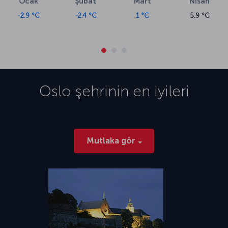
Ocak
Şubat
Mart
Nisan
-2.9 °C
-2.4 °C
1 °C
5.9 °C
Oslo
şehrinin en iyileri
Mutlaka gör