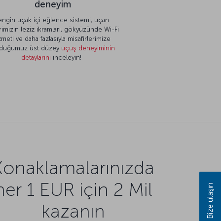
deneyim
engin uçak içi eğlence sistemi, uçan
rimizin leziz ikramları, gökyüzünde Wi-Fi
zmeti ve daha fazlasıyla misafirlerimize
duğumuz üst düzey
uçuş deneyiminin
detaylarını
inceleyin!
Konaklamalarınızda
her 1 EUR için 2 Mil
Bize ulaşın
kazanın