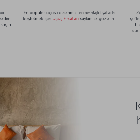
bir
En popüler uçuş rotalarımızı en avantajlı fiyatlarla
Z
 kadim
keşfetmek için
Uçuş Fırsatları
sayfamıza göz atın.
şefle
k için
hi
sun