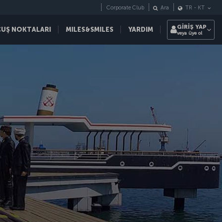
Corporate Club
Ara
TR
-
KT
GİRİŞ YAP
ÇUŞ NOKTALARI
MILES&SMILES
YARDIM
veya üye ol