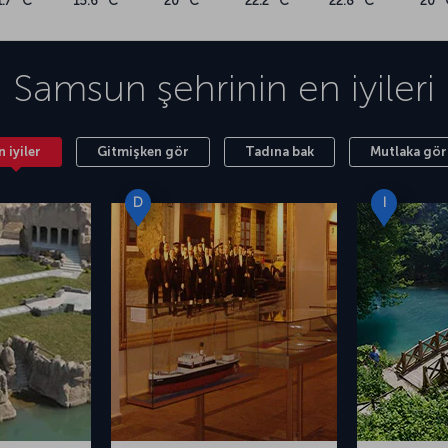
1.7 °C
15.6 °C
20 °C
22.2 °C
22.8 °C
20 °
leri kullanarak şehir merkezine ulaşabilirsiniz.
Samsun
şehrinin en iyileri
n iyiler
Gitmişken gör
Tadına bak
Mutlaka gör
D
I