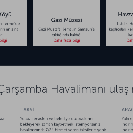
Köyü
Havza
Gazi Müzesi
n Terme’de
LLâdik-H
ın anısına
Gazi Mustafa Kemal’in Samsun’a
kaplıcaları ke
de
çıktığında kaldığı
ka
bilgi
Daha fazla bilgi
Daha
arşamba Havalimanı ulaşım 
TAKSİ:
ARAÇ
sun
Yolcu servisleri ve belediye otobüslerini
Yola e
bekleyerek zaman kaybetmek istemiyorsanız
indiri
i
havalimanında 7/24 hizmet veren taksilerle şehir
indiri