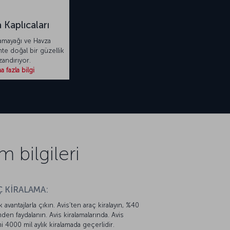
 Kaplıcaları
amayağı ve Havza
nte doğal bir güzellik
zandırıyor.
 fazla bilgi
bilgileri
 KİRALAMA:
k avantajlarla çıkın. Avis’ten araç kiralayın, %40
mden faydalanın. Avis kiralamalarında. Avis
mi 4000 mil aylık kiralamada geçerlidir.