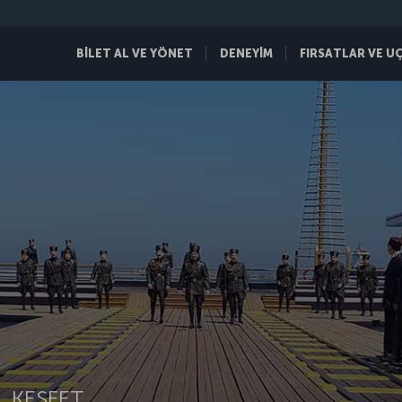
BİLET AL VE YÖNET
DENEYİM
FIRSATLAR VE U
 KEŞFET.