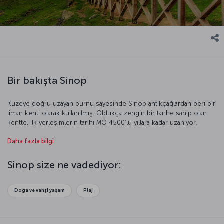
Bir bakışta Sinop
Kuzeye doğru uzayan burnu sayesinde Sinop antikçağlardan beri bir
liman kenti olarak kullanılmış. Oldukça zengin bir tarihe sahip olan
kentte, ilk yerleşimlerin tarihi MÖ 4500’lü yıllara kadar uzanıyor.
Tarihinin yanı sıra doğal güzellikleriyle de dikkat çeken Sinop,
Daha fazla bilgi
bölgenin en önemli turistik kentlerinden biri.
Sinop size ne vadediyor:
Doğa ve vahşi yaşam
Plaj