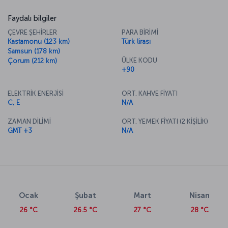
Faydalı bilgiler
ÇEVRE ŞEHİRLER
PARA BİRİMİ
Kastamonu (123 km)
Türk lirası
Samsun (178 km)
ÜLKE KODU
Çorum (212 km)
+90
ELEKTRİK ENERJİSİ
ORT. KAHVE FİYATI
C, E
N/A
ZAMAN DİLİMİ
ORT. YEMEK FİYATI (2 KİŞİLİK)
GMT +3
N/A
Ocak
Şubat
Mart
Nisan
26 °C
26.5 °C
27 °C
28 °C