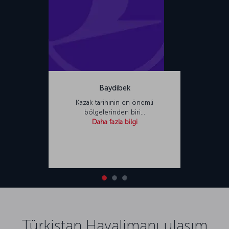
Baydibek
Kazak tarihinin en önemli
bölgelerinden biri…
Daha fazla bilgi
Türkistan Havalimanı ulaşım