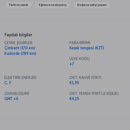
Tarih ve sanat
Eğlence ve alışveriş
Doğa ve vahşi yaşam
Faydalı bilgiler
ÇEVRE ŞEHİRLER
PARA BİRİMİ
Çimkent (170 km)
Kazak tengesi (KZT)
Kızılorda (289 km)
ÜLKE KODU
+7
ELEKTRİK ENERJİSİ
ORT. KAHVE FİYATI
C, F
€1,39
ZAMAN DİLİMİ
ORT. YEMEK FİYATI (2 KİŞİLİK)
GMT +6
€4,25