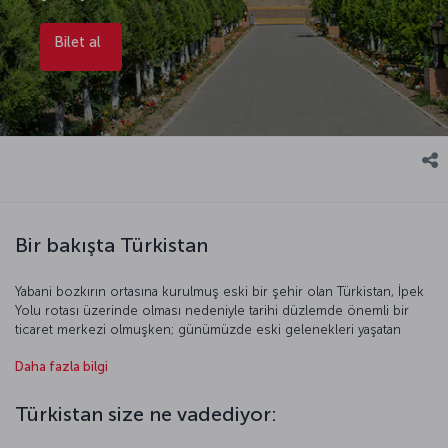
Bilet al
Bir bakışta Türkistan
Yabani bozkırın ortasına kurulmuş eski bir şehir olan Türkistan, İpek
Yolu rotası üzerinde olması nedeniyle tarihi düzlemde önemli bir
ticaret merkezi olmuşken; günümüzde eski gelenekleri yaşatan
sakin bir yer konumunda. 2017 yılında Türk Dünyası Kültür Başkenti
Daha fazla bilgi
seçilen Türkistan, Divan-ı Hikmet eserini yazan ilim insanı Hoca
Ahmet Yesevi’ye adanan türbesi ve geleneksel pazarlarıyla keyifli ve
kültür dolu bir seyahat sunuyor.
Türkistan size ne vadediyor: