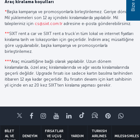
Bize ulaşın
Araç kiralama koşulları
*
Başka kampanya ve promosyonlarla birleştirilemez. Geriye dönük
Mil yüklemeleri son 12 ay içindeki kiralamalarda yapılabilir. Mil
talepleriniz için
cs@sixt.com.tr
adresine e-posta gönderebilirsiniz.
**
SIXT rent a car ve SIXT rent a truck’ın tüm lokal ve internet fiyatları
kiralama tarih ve lokasyonları için geçerlidir. İndirim araç müsaitliğine
göre uygulanabilir, başka kampanya ve promosyonlarla
birleştirilemez.
***
Araç müsaitliğine bağlı olarak yapılabilir. Uzun dönem
kiralamalarda, özel araç kiralamalarında ve ağır vasıta kiralamalarında
geçerli değildir. Upgrade fırsatı ise sadece kartın basılma tarihinden
itibaren 12 aya kadar geçerlidir. Bu fırsatın devamı için kart sahibinin
yıl içinde en az 20 kez SIXT’ten kiralama yapması gerekir.
Twitter
Facebook
Instagram
Youtube
LinkedIn
Tiktok
Blog
Pinterest
What
BİLET
FIRSATLAR
TURKISH
AL VE
DENEYİM
VE UÇUŞ
YARDIM
AIRLINES
MILES&SMILES