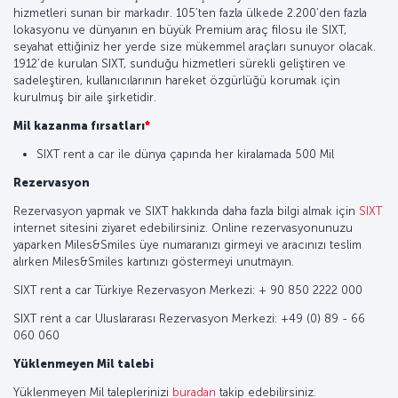
hizmetleri sunan bir markadır. 105’ten fazla ülkede 2.200’den fazla
lokasyonu ve dünyanın en büyük Premium araç filosu ile SIXT,
seyahat ettiğiniz her yerde size mükemmel araçları sunuyor olacak.
1912’de kurulan SIXT, sunduğu hizmetleri sürekli geliştiren ve
sadeleştiren, kullanıcılarının hareket özgürlüğü korumak için
kurulmuş bir aile şirketidir.
Mil kazanma fırsatları
*
SIXT rent a car ile dünya çapında her kiralamada 500 Mil
Rezervasyon
Rezervasyon yapmak ve SIXT hakkında daha fazla bilgi almak için
SIXT
internet sitesini ziyaret edebilirsiniz. Online rezervasyonunuzu
yaparken Miles&Smiles üye numaranızı girmeyi ve aracınızı teslim
alırken Miles&Smiles kartınızı göstermeyi unutmayın.
SIXT rent a car Türkiye Rezervasyon Merkezi: + 90 850 2222 000
SIXT rent a car Uluslararası Rezervasyon Merkezi: +49 (0) 89 - 66
060 060
Yüklenmeyen Mil talebi
Yüklenmeyen Mil taleplerinizi
buradan
takip edebilirsiniz.