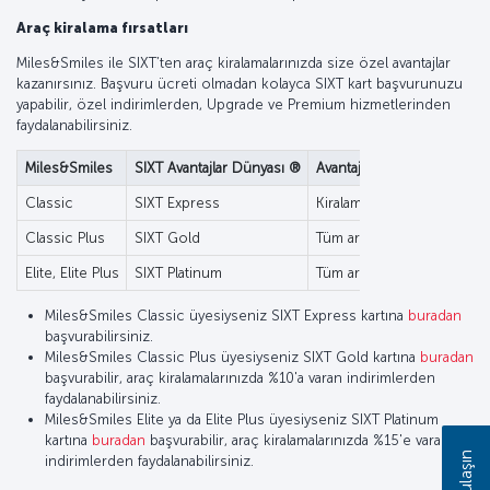
Araç kiralama fırsatları
Miles&Smiles ile SIXT’ten araç kiralamalarınızda size özel avantajlar
kazanırsınız. Başvuru ücreti olmadan kolayca SIXT kart başvurunuzu
yapabilir, özel indirimlerden, Upgrade ve Premium hizmetlerinden
faydalanabilirsiniz.
Miles&Smiles
SIXT Avantajlar Dünyası ®
Avantajlar
Classic
SIXT Express
Kiralama işlemlerinizi hızla
Classic Plus
SIXT Gold
Tüm araç kiralamalarınızda 
Elite, Elite Plus
SIXT Platinum
Tüm araç kiralamalarınızda
Miles&Smiles Classic üyesiyseniz SIXT Express kartına
buradan
başvurabilirsiniz.
Miles&Smiles Classic Plus üyesiyseniz SIXT Gold kartına
buradan
başvurabilir, araç kiralamalarınızda %10'a varan indirimlerden
faydalanabilirsiniz.
Miles&Smiles Elite ya da Elite Plus üyesiyseniz SIXT Platinum
kartına
buradan
başvurabilir, araç kiralamalarınızda %15'e varan
indirimlerden faydalanabilirsiniz.