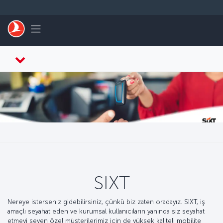
Skip to main content
Toggle navigation
SIXT
Nereye isterseniz gidebilirsiniz, çünkü biz zaten oradayız. SIXT, iş
amaçlı seyahat eden ve kurumsal kullanıcıların yanında siz seyahat
etmeyi seven özel müşterilerimiz için de yüksek kaliteli mobilite