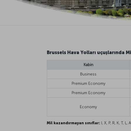
Brussels Hava Yolları uçuşlarında M
Kabin
Business
Premium Economy
Premium Economy
Economy
Mil kazandırmayan sınıflar:
I, X, P, R, K, T, L, A