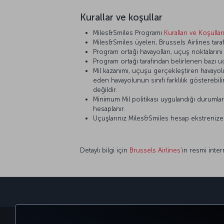
Kurallar ve koşullar
Miles&Smiles Programı
Kuralları ve Koşullar
Miles&Smiles üyeleri, Brussels Airlines taraf
Program ortağı havayolları, uçuş noktaların
Program ortağı tarafından belirlenen bazı u
Mil kazanımı, uçuşu gerçekleştiren havayolunu
eden havayolunun sınıfı farklılık gösterebi
değildir.
Minimum Mil politikası uygulandığı durumlar d
hesaplanır.
Uçuşlarınız Miles&Smiles hesap ekstrenize ya
Detaylı bilgi için
Brussels Airlines
’ın resmi inter