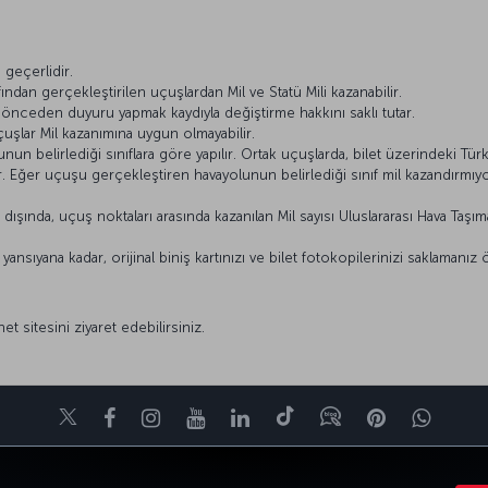
ı
geçerlidir.
ından gerçekleştirilen uçuşlardan Mil ve Statü Mili kazanabilir.
ı önceden duyuru yapmak kaydıyla değiştirme hakkını saklı tutar.
çuşlar Mil kazanımına uygun olmayabilir.
n belirlediği sınıflara göre yapılır. Ortak uçuşlarda, bilet üzerindeki Türk 
lir. Eğer uçuşu gerçekleştiren havayolunun belirlediği sınıf mil kazandırm
ışında, uçuş noktaları arasında kazanılan Mil sayısı Uluslararası Hava Taşımacı
nsıyana kadar, orijinal biniş kartınızı ve bilet fotokopilerinizi saklamanız 
net sitesini ziyaret edebilirsiniz.
Twitter
Facebook
Instagram
Youtube
LinkedIn
Tiktok
Blog
Pinterest
What