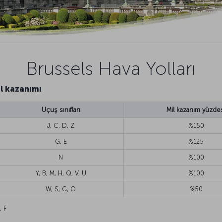
Brussels Hava Yolları
il kazanımı
Uçuş sınıfları
Mil kazanım yüzde
J, C, D, Z
%150
G, E
%125
N
%100
Y, B, M, H, Q, V, U
%100
W, S, G, O
%50
, F