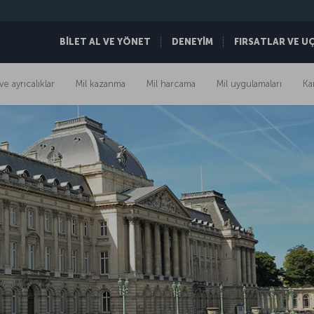
BİLET AL VE YÖNET
DENEYİM
FIRSATLAR VE U
ve ayrıcalıklar
Mil kazanma
Mil harcama
Mil uygulamaları
Ka