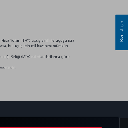
Bize ulaşın
Hava Yolları (THY) uçuş sınıfı ile uçuşu icra
ıyorsa, bu uçuş için mil kazanımı mümkün
lığı Birliği (IATA) mil standartlarına göre
önemlidir.
sapp