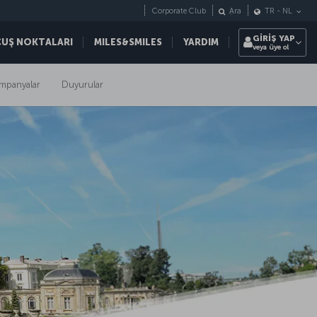
Corporate Club
Ara
TR
-
NL
GİRİŞ YAP
ÇUŞ NOKTALARI
MILES&SMILES
YARDIM
veya üye ol
mpanyalar
Duyurular