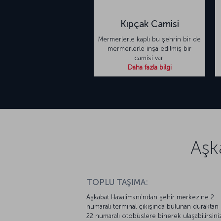
Kıpçak Camisi
Mermerlerle kaplı bu şehrin bir de
mermerlerle inşa edilmiş bir
camisi var.
Daha fazla bilgi
Aşk
TOPLU TAŞIMA:
Aşkabat Havalimanı’ndan şehir merkezine 2
numaralı terminal çıkışında bulunan duraktan 
22 numaralı otobüslere binerek ulaşabilirsini