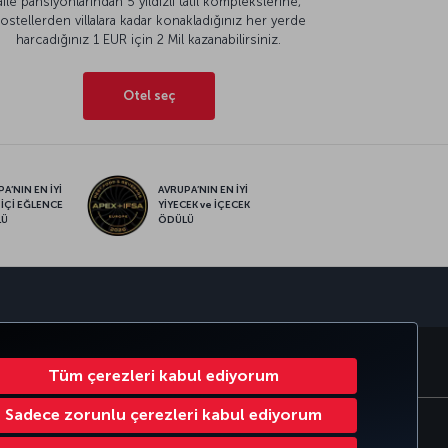
aile pansiyonlarından 5 yıldızlı tatil komplekslerine,
ostellerden villalara kadar konakladığınız her yerde
harcadığınız 1 EUR için 2 Mil kazanabilirsiniz.
Otel seç
A’NIN EN İYİ
AVRUPA’NIN EN İYİ
 İÇİ EĞLENCE
YİYECEK ve İÇECEK
LÜ
ÖDÜLÜ
sapp
MILES
CORPORATE CLUB
TÜRK HAVA YOLLARI
Tüm çerezleri kabul ediyorum
Sadece zorunlu çerezleri kabul ediyorum
Çerez Ayarlarını Değiştir