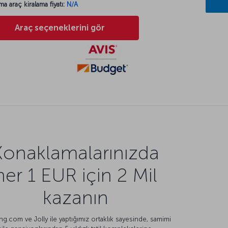
ma araç kiralama fiyatı:
N/A
Araç seçeneklerini gör
Konaklamalarınızda
her 1 EUR için 2 Mil
kazanın
g.com ve Jolly ile yaptığımız ortaklık sayesinde, samimi