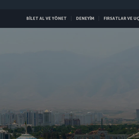
BİLET AL VE YÖNET
DENEYİM
FIRSATLAR VE U