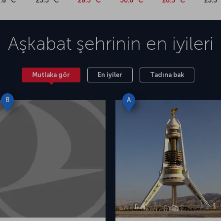
7.8 °C
23.3 °C
28.3 °C
30.6 °C
28.3 °C
23.3 
Aşkabat
şehrinin en iyileri
Mutlaka gör
En iyiler
Tadına bak
B
A