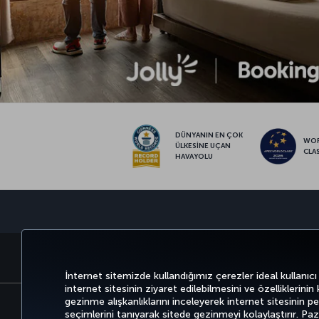
DÜNYANIN EN ÇOK
WO
ÜLKESİNE UÇAN
CLA
HAVAYOLU
BİLET AL VE YÖNET
DENEYİM
FIRSATLAR 
İnternet sitemizde kullandığımız çerezler ideal kullanıcı
internet sitesinin ziyaret edilebilmesini ve özelliklerinin
gezinme alışkanlıklarını inceleyerek internet sitesinin perf
seçimlerini tanıyarak sitede gezinmeyi kolaylaştırır. P
Bilgi Toplumu Hizmetleri
Erişilebilirli