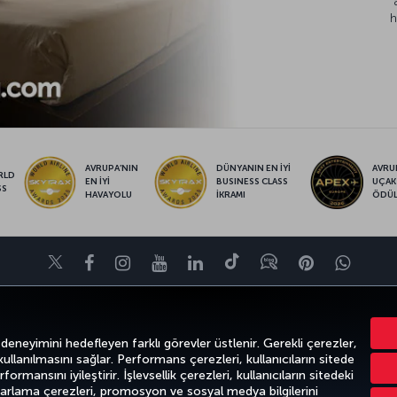
h
AVRUPA’NIN
DÜNYANIN EN İYİ
AVRUP
RLD
EN İYİ
BUSINESS CLASS
UÇAK
SS
HAVAYOLU
İKRAMI
ÖDÜ
Twitter
Facebook
Instagram
Youtube
LinkedIn
Tiktok
Blog
Pinterest
What
VE UÇUŞ NOKTALARI
YARDIM
TURKISH AIRLINES HOLIDAYS
MILES&S
 deneyimini hedefleyen farklı görevler üstlenir. Gerekli çerezler,
 kullanılmasını sağlar. Performans çerezleri, kullanıcıların sitede
ormansını iyileştirir. İşlevsellik çerezleri, kullanıcıların sitedeki
azarlama çerezleri, promosyon ve sosyal medya bilgilerini
k
Gizlilik ve Çerez Politikası
Yasal Uyarı
Yolcu Hakları