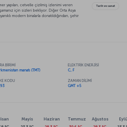
 yapıları, cetvelle çizilmiş izlenimi veren
Tarih ve sanat
aşamanız için sizleri bekliyor. Diğer Orta Asya
yanıklı modern binalarla donatıldığından, şehir
l ediyor. Şehirde kullanılan doğal gaz türü
dırılıyor. Bu yüzden şehirdeki tertemiz hava,
abat’ın geniş yollarında gezmeye hazırsanız,
rtelim. Aşkabat’a doğru yola çıkın, ciğerlerinize
olun.
RA BİRİMİ
ELEKTRİK ENERJİSİ
rkmenistan manatı (TMT)
C, F
KE KODU
ZAMAN DİLİMİ
93
GMT +5
isan
Mayis
Haziran
Temmuz
Ağustos
Eylü