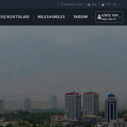
Corporate Club
Ara
TR
-
NL
GİRİŞ YAP
ÇUŞ NOKTALARI
MILES&SMILES
YARDIM
veya üye ol