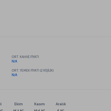
ORT. KAHVE FİYATI
N/A
ORT. YEMEK FİYATI (2 KİŞİLİK)
N/A
l
Ekim
Kasım
Aralık