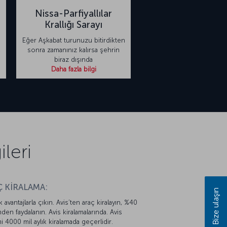
Nissa-Parfiyallılar
Krallığı Sarayı
Eğer Aşkabat turunuzu bitirdikten
k
sonra zamanınız kalırsa şehrin
biraz dışında
Daha fazla bilgi
leri
 KİRALAMA:
Bize ulaşın
k avantajlarla çıkın. Avis’ten araç kiralayın, %40
mden faydalanın. Avis kiralamalarında. Avis
mi 4000 mil aylık kiralamada geçerlidir.