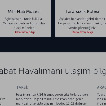
Milli Halı Müzesi
Tarafsızlık Kulesi
Aşkabat’ta bulunan Milli Halı
Aşkabat için anıtlar şehri dersek
Müzesi ile Tarih ve Etnografya
bu yanlış bir ifade olmaz. Pek ço
Ulusal müzeleri,
yerde göreceğiniz
Daha fazla bilgi
Daha fazla bilgi
abat Havalimanı ulaşım bilgi
TAKSİ:
ARAÇ
Havalimanında 7/24 hizmet veren taksilerle de şehir
Yola e
1 ve
merkezine ulaşabilirsiniz. Havalimanından şehir
indiri
z.
merkezine taksiyle ulaşımın bedeli 10-12 dolardır
indiri