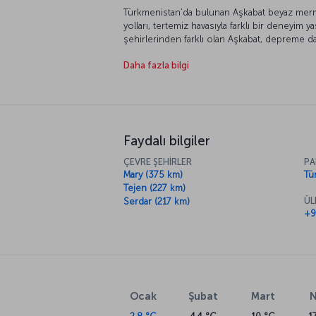
Türkmenistan’da bulunan Aşkabat beyaz mermer
yolları, tertemiz havasıyla farklı bir deneyim y
şehirlerinden farklı olan Aşkabat, depreme da
planlamacılığı konusunda dünyaya örnek teşki
Daha fazla bilgi
dünyanın en temiz enerji kaynağı olarak adlan
geziniz sırasında size eşlik edecek. Eğer Aşk
şehrin yürümek için fazla büyük olduğunu beli
temiz havayı çekin ve keyifli bir geziye hazır 
Faydalı bilgiler
ÇEVRE ŞEHİRLER
PA
Mary (375 km)
Tü
Tejen (227 km)
ÜL
Serdar (217 km)
+9
Ocak
Şubat
Mart
N