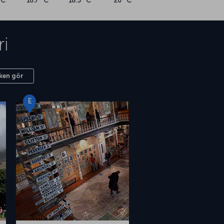
°C
16.7 °C
18.3 °C
20 °C
ri
ken gör
E