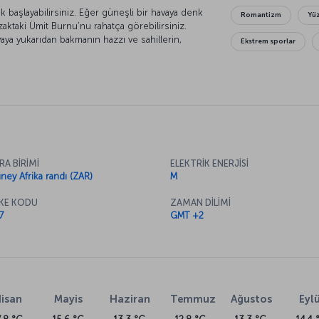
başlayabilirsiniz. Eğer güneşli bir havaya denk
Romantizm
Yü
aktaki Ümit Burnu’nu rahatça görebilirsiniz.
aya yukarıdan bakmanın hazzı ve sahillerin,
Ekstrem sporlar
yor. Nelson Mandela ve arkadaşlarının özgürlük
a ırkçılığın son bulması yolunda çekilenlere
risi başta olmak üzere kentin müzelerinde
hçelerinde sessizliğin, huzurun keyfini
RA BİRİMİ
ELEKTRİK ENERJİSİ
ney Afrika randı (ZAR)
M
KE KODU
ZAMAN DİLİMİ
7
GMT +2
isan
Mayis
Haziran
Temmuz
Ağustos
Eylü