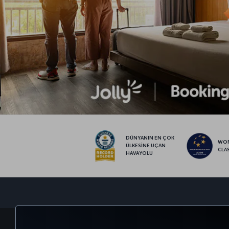
DÜNYANIN EN ÇOK
WO
ÜLKESİNE UÇAN
CLA
HAVAYOLU
BİLET AL VE YÖNET
DENEYİM
FIRSATLAR 