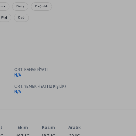
zme
Dalış
Dağcılık
Plaj
Dağ
ORT. KAHVE FİYATI
N/A
ORT. YEMEK FİYATI (2 KİŞİLİK)
N/A
l
Ekim
Kasım
Aralık