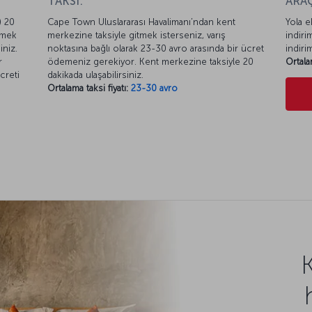
TAKSİ:
ARAÇ
) 20
Cape Town Uluslararası Havalimanı’ndan kent
Yola e
lmek
merkezine taksiyle gitmek isterseniz, varış
indiri
iniz.
noktasına bağlı olarak 23-30 avro arasında bir ücret
indiri
r
ödemeniz gerekiyor. Kent merkezine taksiyle 20
Ortala
creti
dakikada ulaşabilirsiniz.
Ortalama taksi fiyatı:
23-30 avro