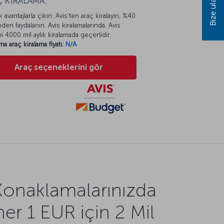
Bize ulaşın
 KİRALAMA:
k avantajlarla çıkın. Avis’ten araç kiralayın, %40
mden faydalanın. Avis kiralamalarında. Avis
mi 4000 mil aylık kiralamada geçerlidir.
ma araç kiralama fiyatı:
N/A
Araç seçeneklerini gör
Konaklamalarınızda
her 1 EUR için 2 Mil