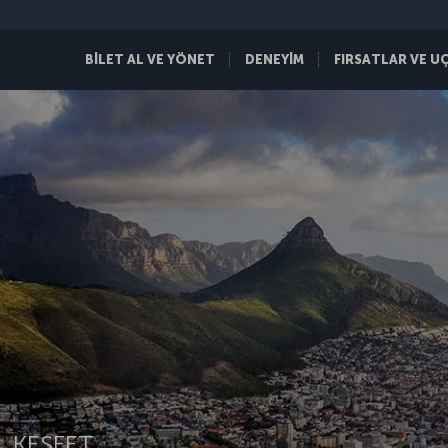
BİLET AL VE YÖNET
DENEYİM
FIRSATLAR VE U
 KEŞFET.