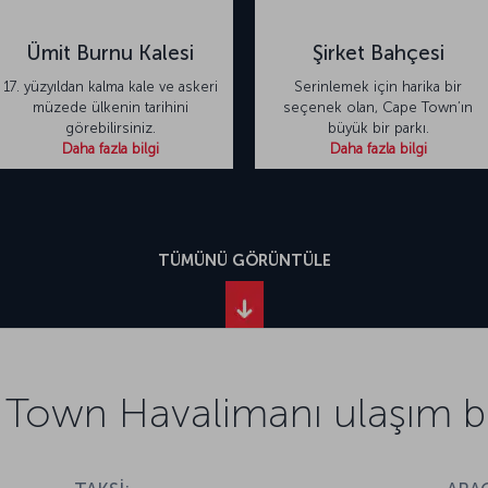
Ümit Burnu Kalesi
Şirket Bahçesi
17. yüzyıldan kalma kale ve askeri
Serinlemek için harika bir
müzede ülkenin tarihini
seçenek olan, Cape Town’ın
görebilirsiniz.
büyük bir parkı.
Daha fazla bilgi
Daha fazla bilgi
TÜMÜNÜ GÖRÜNTÜLE
Town Havalimanı ulaşım bil