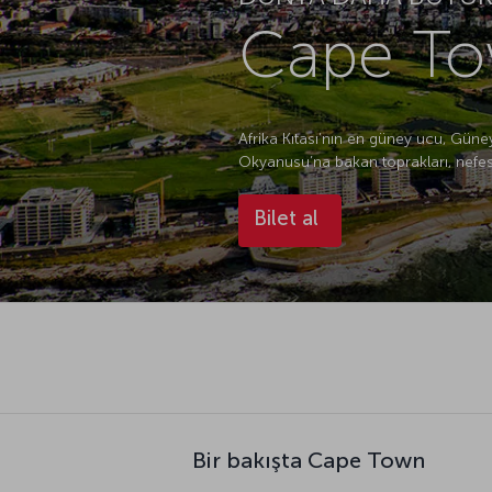
Cape To
Afrika Kıtası’nın en güney ucu, Güne
Okyanusu’na bakan toprakları, nefes k
Bilet al
Bir bakışta Cape Town