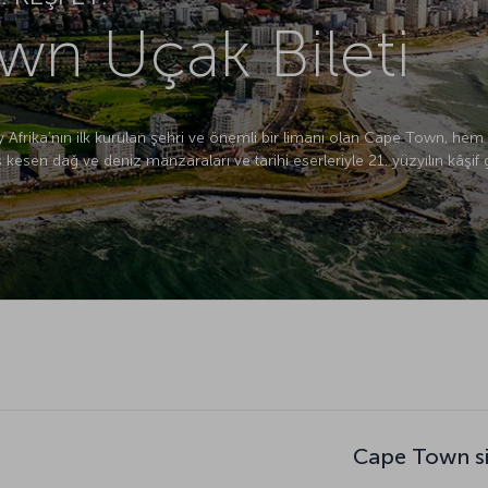
wn Uçak Bileti
y Afrika’nın ilk kurulan şehri ve önemli bir limanı olan Cape Town, h
esen dağ ve deniz manzaraları ve tarihi eserleriyle 21. yüzyılın kâşif g
Cape Town si