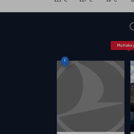
21.1 °C
21.7 °C
20 °C
1
Mutlaka 
F