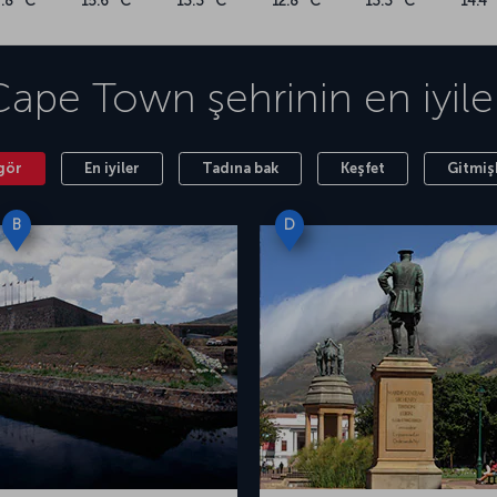
7.8 °C
15.6 °C
13.3 °C
12.8 °C
13.3 °C
14.4 
Cape Town
şehrinin en iyile
gör
En iyiler
Tadına bak
Keşfet
Gitmiş
B
D