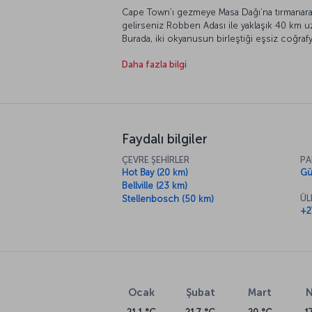
Cape Town’ı gezmeye Masa Dağı’na tırmanarak 
gelirseniz Robben Adası ile yaklaşık 40 km uz
Burada, iki okyanusun birleştiği eşsiz coğrafy
dağların manzarası unutulmaz anılara dönüşü
Daha fazla bilgi
mücadelelerinde simgeleşen Robben Adası’nd
tanık olabilirsiniz. Güney Afrika Ulusal Gale
geçmişin izlerini sürebilir, kentin park ve ba
çıkarabilirsiniz.
Faydalı bilgiler
ÇEVRE ŞEHİRLER
PA
Hot Bay (20 km)
Gü
Bellville (23 km)
ÜL
Stellenbosch (50 km)
+2
Ocak
Şubat
Mart
N