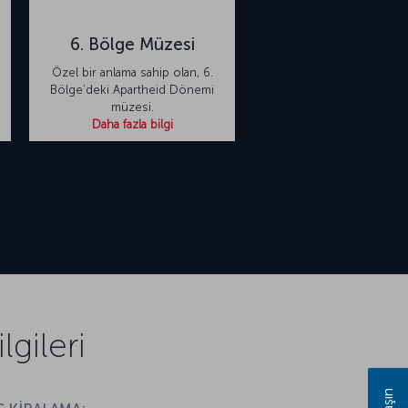
6. Bölge Müzesi
Özel bir anlama sahip olan, 6.
Bölge’deki Apartheid Dönemi
müzesi.
Daha fazla bilgi
gileri