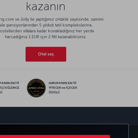
kazanın
g.com ve Jolly ile yaptığımız ortaklık sayesinde, samimi
aile pansiyonlarından 5 yıldızlı tatil komplekslerine,
ostellerden villalara kadar konakladığınız her yerde
harcadığınız 1 EUR için 2 Mil kazanabilirsiniz.
Otel seç
A’NIN EN İYİ
AVRUPA’NIN EN İYİ
 İÇİ EĞLENCE
YİYECEK ve İÇECEK
LÜ
ÖDÜLÜ
sapp
MILES
CORPORATE CLUB
TÜRK HAVA YOLLARI