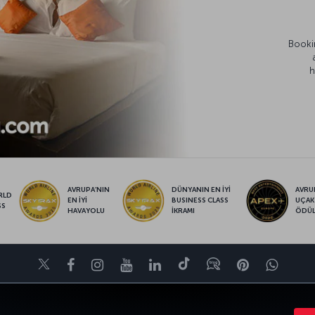
Bookin
h
AVRUPA’NIN
DÜNYANIN EN İYİ
AVRUP
RLD
EN İYİ
BUSINESS CLASS
UÇAK
SS
HAVAYOLU
İKRAMI
ÖDÜ
Twitter
Facebook
Instagram
Youtube
LinkedIn
Tiktok
Blog
Pinterest
What
VE UÇUŞ NOKTALARI
YARDIM
TURKISH AIRLINES HOLIDAYS
MILES&S