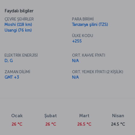
Faydalı bilgiler
ÇEVRE ŞEHİRLER
PARA BİRİMİ
Moshi (118 km)
Tanzanya şilini (TZS)
Usangi (76 km)
ÜLKE KODU
+255
ELEKTRİK ENERJİSİ
ORT. KAHVE FİYATI
D, G
N/A
ZAMAN DİLİMİ
ORT. YEMEK FİYATI (2 KİŞİLİK)
GMT +3
N/A
Ocak
Şubat
Mart
Nisan
26 °C
26 °C
26.5 °C
24.5 °C