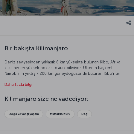
Bir bakışta Kilimanjaro
Deniz seviyesinden yaklaşık 6 km yüksekte bulunan Kibo, Afrika
kıtasının en yüksek noktası olarak biliniyor. Ülkenin başkenti
Nairobi'nin yaklaşık 200 km güneydoğusunda bulunan Kibo’nun
sönmüş bir volkan olduğunu da belirtelim. Kendine özgü doğası,
Daha fazla bilgi
savaşçı kabileleri ve büyüleyici plajlarıyla bu eşsiz coğrafya UNESCO
Dünya Miras Listesi’nde yer alıyor. Uçağımızda yeriniz hazır, yola
çıkmadan önce gelin Kilimanjaro’yu birlikte keşfedelim.
Kilimanjaro size ne vadediyor:
Doğa ve vahşi yaşam
Mutfak kültürü
Dağ