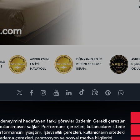
h
AVRUPA’NIN
DÜNYANIN EN İYİ
AVRUP
RLD
EN İYİ
BUSINESS CLASS
UÇAK
SS
HAVAYOLU
İKRAMI
ÖDÜ
Twitter
Facebook
Instagram
Youtube
LinkedIn
Tiktok
Blog
Pinterest
What
VE UÇUŞ NOKTALARI
YARDIM
TURKISH AIRLINES HOLIDAYS
MILES&S
 deneyimini hedefleyen farklı görevler üstlenir. Gerekli çerezler,
 kullanılmasını sağlar. Performans çerezleri, kullanıcıların sitede
ormansını iyileştirir. İşlevsellik çerezleri, kullanıcıların sitedeki
azarlama çerezleri, promosyon ve sosyal medya bilgilerini
k
Gizlilik ve Çerez Politikası
Yasal Uyarı
Yolcu Hakları