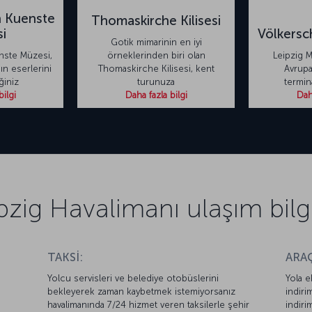
n Kuenste
Thomaskirche Kilisesi
i
Völkersc
Gotik mimarinin en iyi
nste Müzesi,
örneklerinden biri olan
Leipzig 
n eserlerini
Thomaskirche Kilisesi, kent
Avrupa
ğiniz
turunuza
termina
bilgi
Daha fazla bilgi
Daha
pzig Havalimanı ulaşım bilgi
TAKSİ:
ARAÇ
Yolcu servisleri ve belediye otobüslerini
Yola e
bekleyerek zaman kaybetmek istemiyorsanız
indiri
havalimanında 7/24 hizmet veren taksilerle şehir
indiri