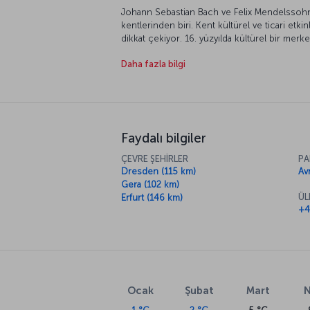
Johann Sebastian Bach ve Felix Mendelssohn’
kentlerinden biri. Kent kültürel ve ticari etkin
dikkat çekiyor. 16. yüzyılda kültürel bir merk
zamanla ticaret merkezine dönüşmüş. Goethe
Daha fazla bilgi
itibaren bir üniversite şehri olarak biliniyo
Leipzig, size keyifli bir tatil vadediyor.
Faydalı bilgiler
ÇEVRE ŞEHİRLER
PA
Dresden (115 km)
Av
Gera (102 km)
ÜL
Erfurt (146 km)
+4
Ocak
Şubat
Mart
N