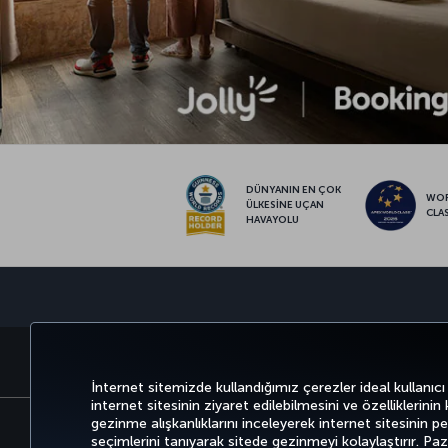
DÜNYANIN EN ÇOK
WO
ÜLKESİNE UÇAN
CLA
HAVAYOLU
BİLET AL VE YÖNET
DENEYİM
FIRSATLAR 
İnternet sitemizde kullandığımız çerezler ideal kullanıcı
internet sitesinin ziyaret edilebilmesini ve özelliklerinin
gezinme alışkanlıklarını inceleyerek internet sitesinin perf
seçimlerini tanıyarak sitede gezinmeyi kolaylaştırır. P
Bilgi Toplumu Hizmetleri
Erişilebilirli