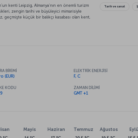
un kenti Leipzig, Almanya’nın en önemli turizm
Tarih ve sanat
likleri, zengin tarihi ve büyüleyici mimarisiyle
ez, geçmişte küçük bir balıkçı kasabası olan kent,
’nin de eğitim gördüğü Leipzig 18. yüzyıldan
r. Günümüzde sanat ve kültürün başkenti olan
RA BİRİMİ
ELEKTRİK ENERJİSİ
ro (EUR)
F, C
KE KODU
ZAMAN DİLİMİ
9
GMT +1
isan
Mayis
Haziran
Temmuz
Ağustos
Eylü