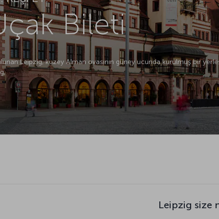
çak Bileti
lunan Leipzig, kuzey Alman ovasının güney ucunda kurulmuş bir yerle
g,
Leipzig size 