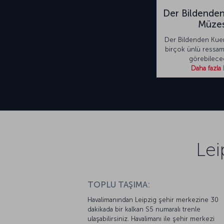
Der Bildende
Müzes
Der Bildenden Kue
birçok ünlü ressamı
görebilece
Daha fazla 
Lei
TOPLU TAŞIMA:
Havalimanından Leipzig şehir merkezine 30
dakikada bir kalkan S5 numaralı trenle
ulaşabilirsiniz. Havalimanı ile şehir merkezi