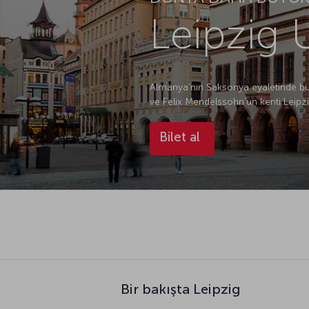
Leipzig U
Almanya’nın Saksonya eyaletinde bu
ve Felix Mendelssohn’un kenti Leipzi
Bilet al
Bir bakışta Leipzig