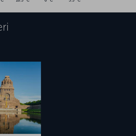
°C
10.5 °C
6 °C
3.5 °C
ri