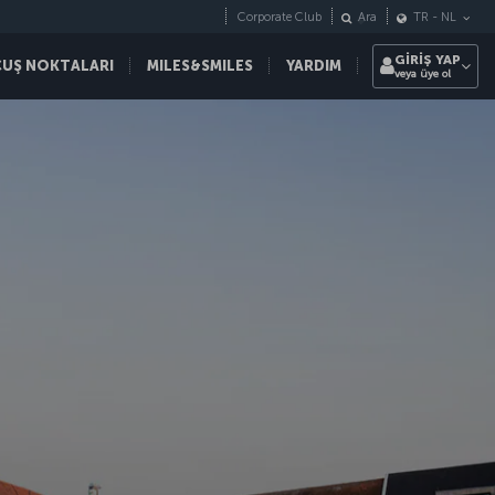
Corporate Club
Ara
TR
-
NL
GİRİŞ YAP
ÇUŞ NOKTALARI
MILES&SMILES
YARDIM
veya üye ol