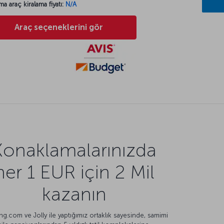
ma araç kiralama fiyatı:
N/A
Araç seçeneklerini gör
Konaklamalarınızda
her 1 EUR için 2 Mil
kazanın
g.com ve Jolly ile yaptığımız ortaklık sayesinde, samimi