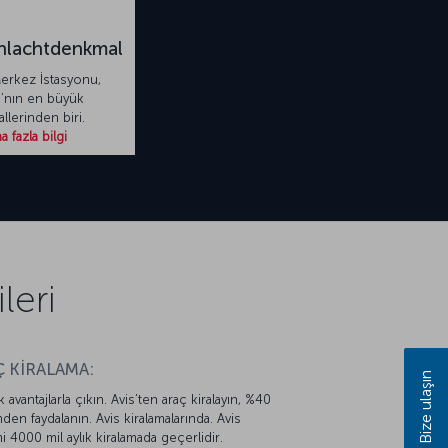
hlachtdenkmal
Merkez İstasyonu,
’nın en büyük
llerinden biri.
 fazla bilgi
leri
 KİRALAMA:
Bize ulaşın
k avantajlarla çıkın. Avis’ten araç kiralayın, %40
mden faydalanın. Avis kiralamalarında. Avis
mi 4000 mil aylık kiralamada geçerlidir.