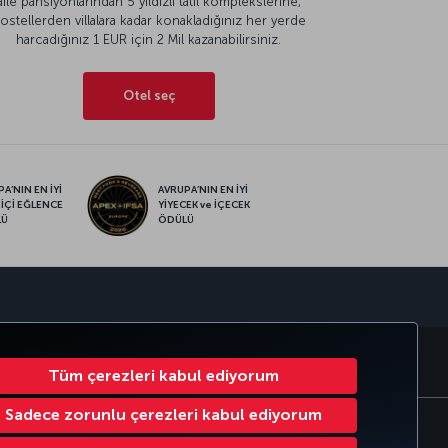
aile pansiyonlarından 5 yıldızlı tatil komplekslerine,
ostellerden villalara kadar konakladığınız her yerde
harcadığınız 1 EUR için 2 Mil kazanabilirsiniz.
Otel seç
A’NIN EN İYİ
AVRUPA’NIN EN İYİ
 İÇİ EĞLENCE
YİYECEK ve İÇECEK
LÜ
ÖDÜLÜ
sapp
MILES
CORPORATE CLUB
TÜRK HAVA YOLLARI
Tüm çerezleri kabul ediyorum
Sadece zorunlu çerezleri kabul ediyorum
Çerez Ayarlarını Değiştir