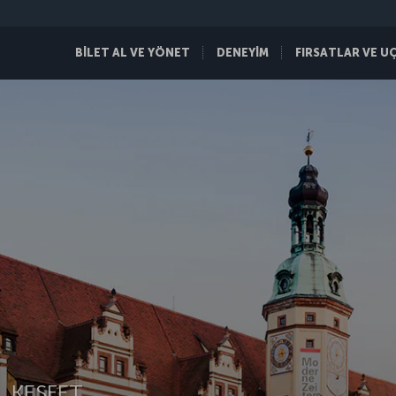
BİLET AL VE YÖNET
DENEYİM
FIRSATLAR VE U
 KEŞFET.