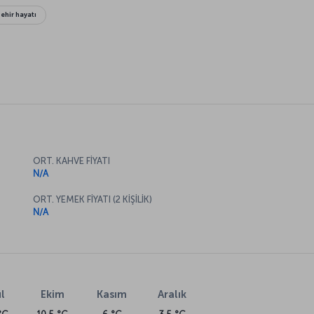
Şehir hayatı
ORT. KAHVE FİYATI
N/A
ORT. YEMEK FİYATI (2 KİŞİLİK)
N/A
l
Ekim
Kasım
Aralık