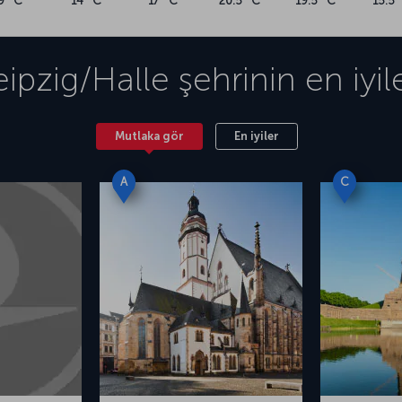
9 °C
14 °C
17 °C
20.5 °C
19.5 °C
15.5 
eipzig/Halle
şehrinin en iyile
Mutlaka gör
En iyiler
A
C