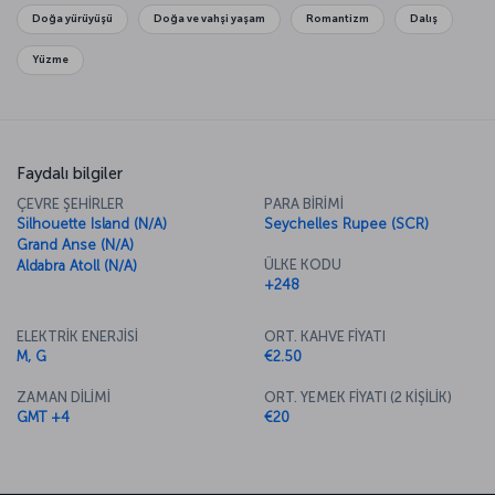
Doğa yürüyüşü
Doğa ve vahşi yaşam
Romantizm
Dalış
Yüzme
Faydalı bilgiler
ÇEVRE ŞEHİRLER
PARA BİRİMİ
Silhouette Island (N/A)
Seychelles Rupee (SCR)
Grand Anse (N/A)
ÜLKE KODU
Aldabra Atoll (N/A)
+248
ELEKTRİK ENERJİSİ
ORT. KAHVE FİYATI
M, G
€2.50
ZAMAN DİLİMİ
ORT. YEMEK FİYATI (2 KİŞİLİK)
GMT +4
€20