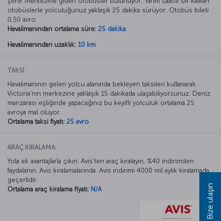
şehir merkezine giden otobüsler bulunuyor. Yarım saatte bir kalkan
otobüslerle yolculuğunuz yaklaşık 25 dakika sürüyor. Otobüs bileti
0,50 avro.
Havalimanından ortalama süre:
25 dakika
Havalimanından uzaklık:
10 km
TAKSİ:
Havalimanının gelen yolcu alanında bekleyen taksileri kullanarak
Victoria’nın merkezine yaklaşık 15 dakikada ulaşabiliyorsunuz. Deniz
manzarası eşliğinde yapacağınız bu keyifli yolculuk ortalama 25
avroya mal oluyor.
Ortalama taksi fiyatı:
25 avro
ARAÇ KİRALAMA:
Yola ek avantajlarla çıkın. Avis’ten araç kiralayın, %40 indirimden
faydalanın. Avis kiralamalarında. Avis indirimi 4000 mil aylık kiralamada
geçerlidir.
Bize ulaşın
Ortalama araç kiralama fiyatı:
N/A