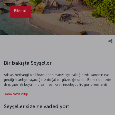
Bilet al
Bir bakışta Seyşeller
Adalar, herhangi bir köşesinden manzaraya baktığınızda zamanın nasıl
geçtiğini anlayamayacağınız doğal bir güzelliğe sahip. Berrak denizde
dalış yaparak büyük mercan resiflerini inceleyebilir, gür ormanlarda
yürüyüş yaparken volkanik kayalıklarda soluklanabilir ve dünyanın en
Daha fazla bilgi
güzel günbatımlarından birine şahit olabilirsiniz. Kusursuz doğasının
yanı sıra taptaze deniz ürünlerinin ve tropik bitkilerin yer aldığı
zengin mutfağıyla Seyşeller, kolay kolay unutamayacağınız bir
Seyşeller size ne vadediyor:
deneyim vadediyor.