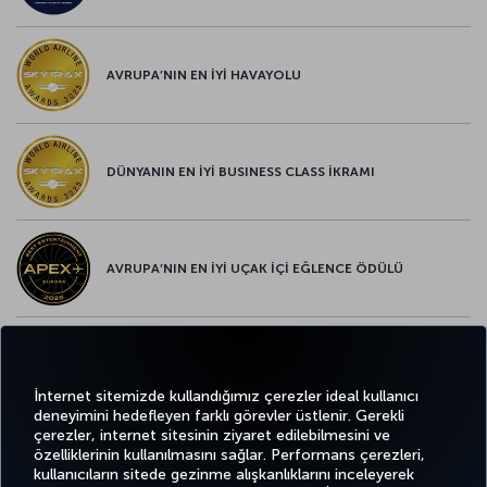
AVRUPA’NIN EN İYİ HAVAYOLU
DÜNYANIN EN İYİ BUSINESS CLASS İKRAMI
AVRUPA’NIN EN İYİ UÇAK İÇİ EĞLENCE ÖDÜLÜ
AVRUPA’NIN EN İYİ YİYECEK ve İÇECEK ÖDÜLÜ
İnternet sitemizde kullandığımız çerezler ideal kullanıcı
deneyimini hedefleyen farklı görevler üstlenir. Gerekli
çerezler, internet sitesinin ziyaret edilebilmesini ve
özelliklerinin kullanılmasını sağlar. Performans çerezleri,
kullanıcıların sitede gezinme alışkanlıklarını inceleyerek
Twitter
Facebook
Instagram
Youtube
LinkedIn
Tiktok
Blog
Pinterest
What