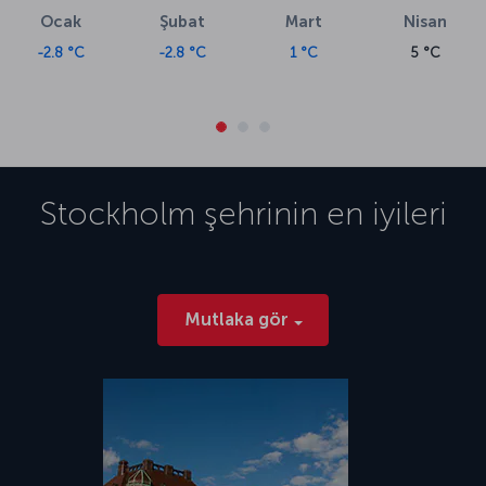
Ocak
Şubat
Mart
Nisan
-2.8 °C
-2.8 °C
1 °C
5 °C
Stockholm
şehrinin en iyileri
Mutlaka gör