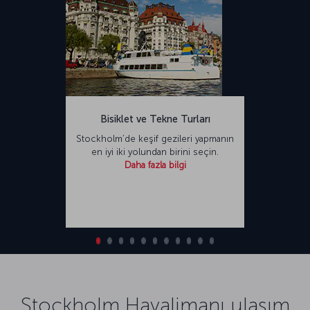
Bisiklet ve Tekne Turları
Stockholm’de keşif gezileri yapmanın
en iyi iki yolundan birini seçin.
Daha fazla bilgi
Stockholm Havalimanı ulaşım