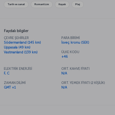
tat alacağınız “Müzeler Kenti” Stockholm’ü gezdikten sonra kendinizi
Tarih ve sanat
Romantizm
Kayak
Plaj
tarihe ve kültüre dair zenginleşmiş hissedeceksiniz.
Faydalı bilgiler
ÇEVRE ŞEHİRLER
PARA BİRİMİ
Södermanland (145 km)
İsveç kronu (SEK)
Uppasala (49 km)
ÜLKE KODU
Vastmanland (139 km)
+46
ELEKTRİK ENERJİSİ
ORT. KAHVE FİYATI
F, C
N/A
ZAMAN DİLİMİ
ORT. YEMEK FİYATI (2 KİŞİLİK)
GMT +1
N/A