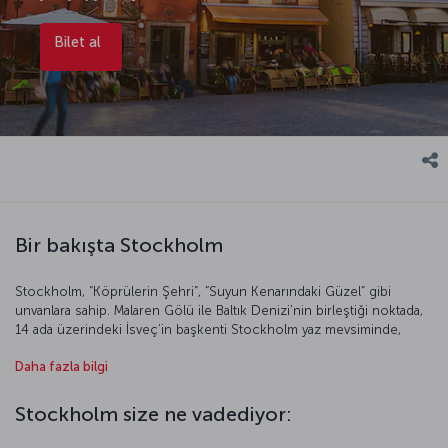
Bilet al
Bir bakışta Stockholm
Stockholm, “Köprülerin Şehri”, “Suyun Kenarındaki Güzel” gibi
unvanlara sahip. Malaren Gölü ile Baltık Denizi’nin birleştiği noktada,
14 ada üzerindeki İsveç’in başkenti Stockholm yaz mevsiminde,
Beyaz Geceler boyunca ziyaretçilerini büyülüyor. Bu günlerde gece
Daha fazla bilgi
hayatının merkezlerinden biri olan Stureplan civarındaki yeme içme
mekânlarında eğlence eksik olmuyor. Güneşin yüzünü pek
göstermediği, karın yerden kalkmadığı kış aylarında, buz tutmuş
Stockholm size ne vadediyor:
Malaren Gölü üzerinde, kuğuları andıran zarafetle buz pateni
yapanlar, seyredenleri kendilerine hayran bırakıyor. Yazın ve kışın ayrı