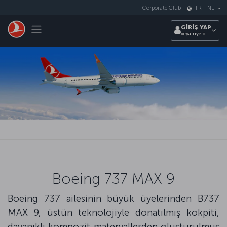
Skip to main content
Corporate Club
TR
-
NL
Toggle navigation
GİRİŞ YAP
veya üye ol
Boeing 737 MAX 9
Boeing 737 ailesinin büyük üyelerinden B737
MAX 9, üstün teknolojiyle donatılmış kokpiti,
dayanıklı kompozit materyallerden oluşturulmuş