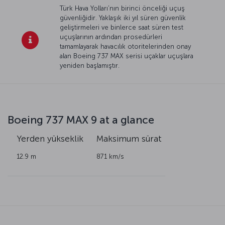
Türk Hava Yolları’nın birinci önceliği uçuş
güvenliğidir. Yaklaşık iki yıl süren güvenlik
geliştirmeleri ve binlerce saat süren test
uçuşlarının ardından prosedürleri
tamamlayarak havacılık otoritelerinden onay
alan Boeing 737 MAX serisi uçaklar uçuşlara
yeniden başlamıştır.
Boeing 737 MAX 9 at a glance
k
Yerden yükseklik
Maksimum
sürat
12.9 m
871 km/s