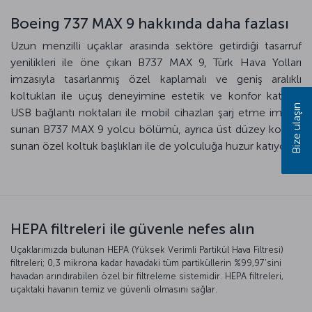
Boeing 737 MAX 9 hakkında daha fazlası
Uzun menzilli uçaklar arasında sektöre getirdiği tasarruf
yenilikleri ile öne çıkan B737 MAX 9, Türk Hava Yolları
imzasıyla tasarlanmış özel kaplamalı ve geniş aralıklı
koltukları ile uçuş deneyimine estetik ve konfor katıyor.
Bize ulaşın
USB bağlantı noktaları ile mobil cihazları şarj etme imkanı
sunan B737 MAX 9 yolcu bölümü, ayrıca üst düzey konfor
sunan özel koltuk başlıkları ile de yolculuğa huzur katıyor.
HEPA filtreleri ile güvenle nefes alın
Uçaklarımızda bulunan HEPA (Yüksek Verimli Partikül Hava Filtresi)
filtreleri; 0,3 mikrona kadar havadaki tüm partiküllerin %99,97'sini
havadan arındırabilen özel bir filtreleme sistemidir. HEPA filtreleri,
uçaktaki havanın temiz ve güvenli olmasını sağlar.