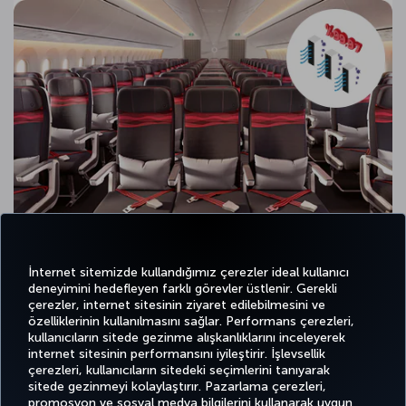
İnternet sitemizde kullandığımız çerezler ideal kullanıcı
deneyimini hedefleyen farklı görevler üstlenir. Gerekli
çerezler, internet sitesinin ziyaret edilebilmesini ve
özelliklerinin kullanılmasını sağlar. Performans çerezleri,
kullanıcıların sitede gezinme alışkanlıklarını inceleyerek
Twitter
Facebook
Instagram
Youtube
LinkedIn
Tiktok
Blog
Pinterest
What
internet sitesinin performansını iyileştirir. İşlevsellik
çerezleri, kullanıcıların sitedeki seçimlerini tanıyarak
sitede gezinmeyi kolaylaştırır. Pazarlama çerezleri,
BİLET
FIRSATLAR
TURKISH
AL VE
DENEYİM
VE UÇUŞ
YARDIM
AIRLINES
MILES&SMILES
promosyon ve sosyal medya bilgilerini kullanarak uygun