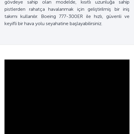
gövdeye sahip olan modelde, kısıtlı uzunluğa sahip
pistlerden rahatça havalanmak için geliştirilmiş bir iniş
takımı kullanılır. Boeing 777-300ER ile hızlı, güvenli ve
keyifli bir hava yolu seyahatine başlayabilirsiniz.