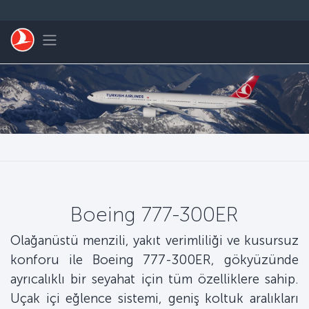
Skip to main content
Toggle navigation
Boeing 777-300ER
Olağanüstü menzili, yakıt verimliliği ve kusursuz
konforu ile Boeing 777-300ER, gökyüzünde
ayrıcalıklı bir seyahat için tüm özelliklere sahip.
Uçak içi eğlence sistemi, geniş koltuk aralıkları