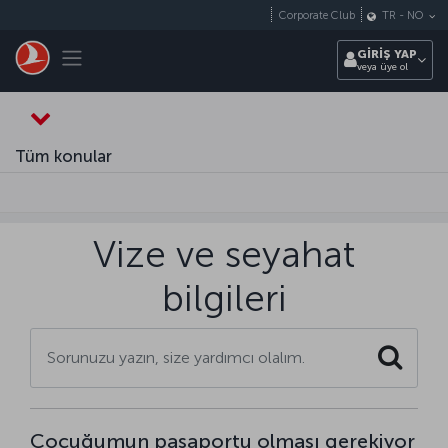
Skip to main content
Corporate Club
TR
-
NO
Toggle navigation
GİRİŞ YAP
veya üye ol
Tüm konular
Vize ve seyahat
bilgileri
Search
Çocuğumun pasaportu olması gerekiyor