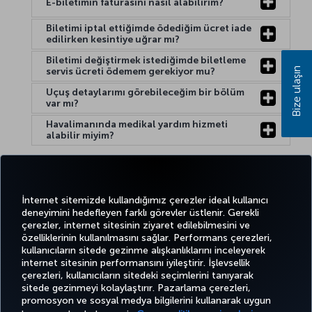
E-biletimin faturasını nasıl alabilirim?
Biletimi iptal ettiğimde ödediğim ücret iade
edilirken kesintiye uğrar mı?
Biletimi değiştirmek istediğimde biletleme
Bize ulaşın
servis ücreti ödemem gerekiyor mu?
Uçuş detaylarımı görebileceğim bir bölüm
var mı?
Havalimanında medikal yardım hizmeti
alabilir miyim?
Yardım:
İnternet sitemizde kullandığımız çerezler ideal kullanıcı
deneyimini hedefleyen farklı görevler üstlenir. Gerekli
çerezler, internet sitesinin ziyaret edilebilmesini ve
özelliklerinin kullanılmasını sağlar. Performans çerezleri,
kullanıcıların sitede gezinme alışkanlıklarını inceleyerek
Twitter
Facebook
Instagram
Youtube
LinkedIn
Tiktok
Blog
Pinterest
What
internet sitesinin performansını iyileştirir. İşlevsellik
çerezleri, kullanıcıların sitedeki seçimlerini tanıyarak
sitede gezinmeyi kolaylaştırır. Pazarlama çerezleri,
BİLET
FIRSATLAR
CORPORA
promosyon ve sosyal medya bilgilerini kullanarak uygun
AL VE
DENEYİM
VE UÇUŞ
YARDIM
MILES&SMILES
CLUB
YÖNET
NOKTALARI