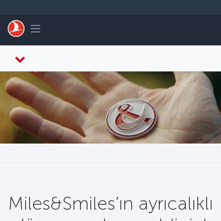
Skip to main content
Toggle navigation
Miles&Smiles’ın ayrıcalıklı