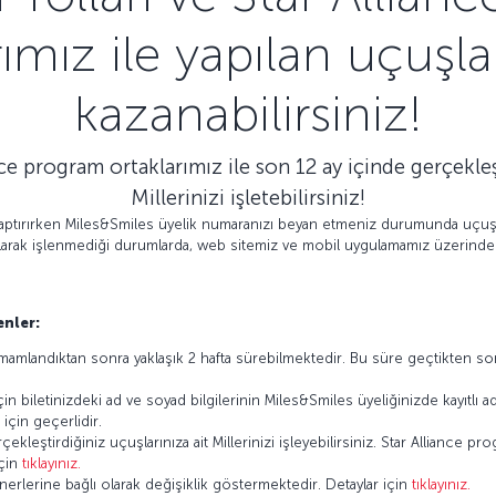
ımız ile yapılan uçuşl
kazanabilirsiniz!
nce program ortaklarımız ile son 12 ay içinde gerçekleş
Millerinizi işletebilirsiniz!
aptırırken Miles&Smiles üyelik numaranızı beyan etmeniz durumunda uçuş 
k olarak işlenmediği durumlarda, web sitemiz ve mobil uygulamamız üzerinden
nler:
amlandıktan sonra yaklaşık 2 hafta sürebilmektedir. Bu süre geçtikten son
in biletinizdeki ad ve soyad bilgilerinin Miles&Smiles üyeliğinizde kayıtlı 
için geçerlidir.
kleştirdiğiniz uçuşlarınıza ait Millerinizi işleyebilirsiniz. Star Alliance 
için
tıklayınız.
tnerlerine bağlı olarak değişiklik göstermektedir. Detaylar için
tıklayınız.