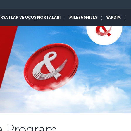
IRSATLAR VE UÇUŞ NOKTALARI
MILES&SMILES
YARDIM
ce Program