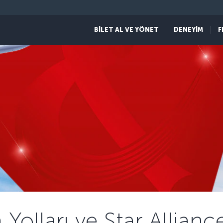
BİLET AL VE YÖNET
DENEYİM
F
 Yolları ve Star Allian