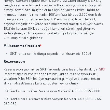
Nereye isterseniz gidebilirsiniz, çünkü biz zaten oradayız. SIXT, iş
amaçlı seyahat eden ve kurumsal kullanıcıların yanında siz seyahat
etmeyi seven özel müşterilerimiz için de yüksek kaliteli mobilite
hizmetleri sunan bir markadır. 105’ten fazla ülkede 2.200’den fazla
lokasyonu ve dünyanın en büyük Premium araç filosu ile SIXT,
seyahat ettiğiniz her yerde size mükemmel araçları sunuyor olacak.
1912’de kurulan SIXT, sunduğu hizmetleri sürekli geliştiren ve
sadeleştiren, kullanıcılarının hareket özgürlüğü korumak için
kurulmuş bir aile şirketidir.
Mil kazanma fırsatları
*
SIXT rent a car ile dünya çapında her kiralamada 500 Mil
Rezervasyon
Rezervasyon yapmak ve SIXT hakkında daha fazla bilgi almak için
SIXT
internet sitesini ziyaret edebilirsiniz. Online rezervasyonunuzu
yaparken Miles&Smiles üye numaranızı girmeyi ve aracınızı teslim
alırken Miles&Smiles kartınızı göstermeyi unutmayın.
SIXT rent a car Türkiye Rezervasyon Merkezi: + 90 850 2222 000
SIXT rent a car Uluslararası Rezervasyon Merkezi: +49 (0) 89 - 66
060 060