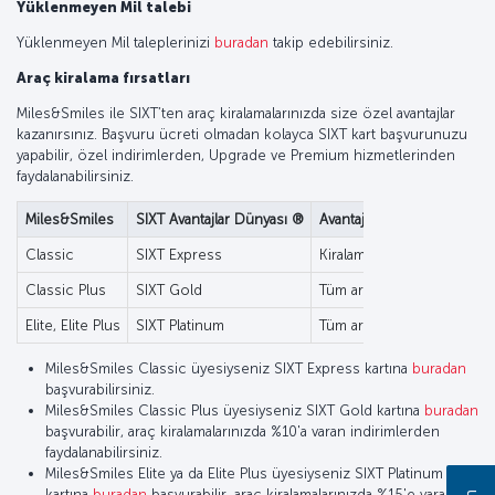
Yüklenmeyen Mil talebi
Yüklenmeyen Mil taleplerinizi
buradan
takip edebilirsiniz.
Araç kiralama fırsatları
Miles&Smiles ile SIXT’ten araç kiralamalarınızda size özel avantajlar
kazanırsınız. Başvuru ücreti olmadan kolayca SIXT kart başvurunuzu
yapabilir, özel indirimlerden, Upgrade ve Premium hizmetlerinden
faydalanabilirsiniz.
Miles&Smiles
SIXT Avantajlar Dünyası ®
Avantajlar
Classic
SIXT Express
Kiralama işlemlerinizi hızla
Classic Plus
SIXT Gold
Tüm araç kiralamalarınızda 
Elite, Elite Plus
SIXT Platinum
Tüm araç kiralamalarınızda
Miles&Smiles Classic üyesiyseniz SIXT Express kartına
buradan
başvurabilirsiniz.
Miles&Smiles Classic Plus üyesiyseniz SIXT Gold kartına
buradan
başvurabilir, araç kiralamalarınızda %10'a varan indirimlerden
faydalanabilirsiniz.
Miles&Smiles Elite ya da Elite Plus üyesiyseniz SIXT Platinum
kartına
buradan
başvurabilir, araç kiralamalarınızda %15'e varan