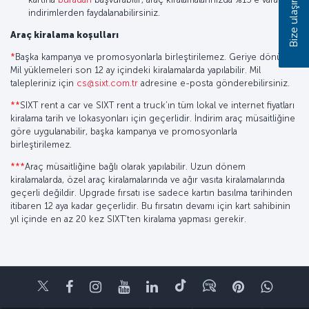
Bize ulaşın
indirimlerden faydalanabilirsiniz.
Araç kiralama koşulları
*
Başka kampanya ve promosyonlarla birleştirilemez. Geriye dönük
Mil yüklemeleri son 12 ay içindeki kiralamalarda yapılabilir. Mil
talepleriniz için
cs@sixt.com.tr
adresine e-posta gönderebilirsiniz.
**
SIXT rent a car ve SIXT rent a truck’ın tüm lokal ve internet fiyatları
kiralama tarih ve lokasyonları için geçerlidir. İndirim araç müsaitliğine
göre uygulanabilir, başka kampanya ve promosyonlarla
birleştirilemez.
***
Araç müsaitliğine bağlı olarak yapılabilir. Uzun dönem
kiralamalarda, özel araç kiralamalarında ve ağır vasıta kiralamalarında
geçerli değildir. Upgrade fırsatı ise sadece kartın basılma tarihinden
itibaren 12 aya kadar geçerlidir. Bu fırsatın devamı için kart sahibinin
yıl içinde en az 20 kez SIXT’ten kiralama yapması gerekir.
Twitter
Facebook
Instagram
Youtube
LinkedIn
Tiktok
Blog
Pinterest
What