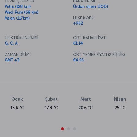
ÇEVRE ŞEHİRLER
PARA BİRİMİ
Petra (128 km)
Ürdün dinarı (JOD)
Wadi Rum (68 km)
ÜLKE KODU
Ma’an (117km)
+962
ELEKTRİK ENERJİSİ
ORT. KAHVE FİYATI
G, C, A
€1.14
ZAMAN DİLİMİ
ORT. YEMEK FİYATI (2 KİŞİLİK)
GMT +3
€4.56
Ocak
Şubat
Mart
Nisan
15.6 °C
17.8 °C
20.6 °C
25 °C