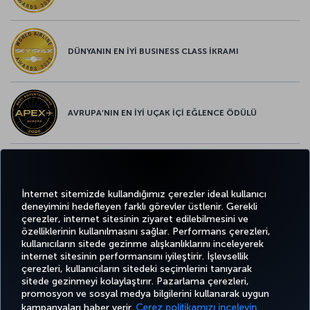
DÜNYANIN EN İYİ BUSINESS CLASS İKRAMI
AVRUPA’NIN EN İYİ UÇAK İÇİ EĞLENCE ÖDÜLÜ
AVRUPA’NIN EN İYİ YİYECEK ve İÇECEK ÖDÜLÜ
İnternet sitemizde kullandığımız çerezler ideal kullanıcı
deneyimini hedefleyen farklı görevler üstlenir. Gerekli
çerezler, internet sitesinin ziyaret edilebilmesini ve
özelliklerinin kullanılmasını sağlar. Performans çerezleri,
kullanıcıların sitede gezinme alışkanlıklarını inceleyerek
Twitter
Facebook
Instagram
Youtube
LinkedIn
Tiktok
Blog
Pinterest
What
internet sitesinin performansını iyileştirir. İşlevsellik
çerezleri, kullanıcıların sitedeki seçimlerini tanıyarak
sitede gezinmeyi kolaylaştırır. Pazarlama çerezleri,
BİLET
FIRSATLAR
CORPORA
AL VE
DENEYİM
VE UÇUŞ
YARDIM
MILES&SMILES
promosyon ve sosyal medya bilgilerini kullanarak uygun
CLUB
YÖNET
NOKTALARI
kampanyaları haber verir.
Çerez politikamızı inceleyin.