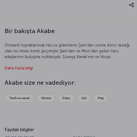
Bir bakışta Akabe
Osmanlı topraklarında Hacca gidenlerin Şam’dan sonra ikinci durağı
olan bu liman kenti geçmişte Şam’dan ve Mısır’dan gelen hacı
adaylarının buluşma noktasıydı. Süveyş Kanalı’nın ve Hicaz
demiryolunun açılmasıyla önemini bir nebze kaybeden kent, bugün
Daha fazla bilgi
önemli bir ticaret merkezi olarak öne çıkıyor. Ürdün’ün önemli gelir
kaynaklarından biri olan fosfatın kent limanından ihraç edilmesi
bunun önemli bir sebebi. Akabe’yi gezerken yalnızca ticari açıdan
Akabe size ne vadediyor:
taşıdığı önemle değil, tarihi güzellikleriyle de etkilenmeniz mümkün.
Modern yapıların arasında kaybolduğunuzu sandığınız bir anda
kendinizi tarihi kalıntıların, sessiz sokakların arasında bulabilirsiniz.
Tarih ve sanat
Yüzme
Dalış
Çöl
Plaj
Kültür ve geleneğin, tarih ve ticaret ekseninde şekillendiği güzel
kent Akabe’nin çağrısına kulak verin.
Faydalı bilgiler