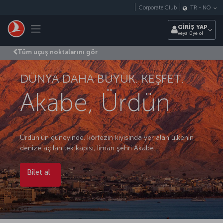
Skip to main content
Corporate Club
TR
-
NO
Toggle navigation
GİRİŞ YAP
veya üye ol
Tüm uçuş noktalarını gör
DÜNYA DAHA BÜYÜK. KEŞFET.
Akabe, Ürdün
Ürdün’ün güneyinde, körfezin kıyısında yer alan ülkenin
denize açılan tek kapısı, liman şehri Akabe…
Bilet al