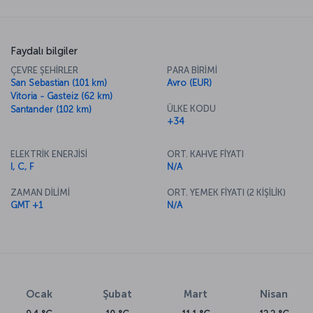
Faydalı bilgiler
ÇEVRE ŞEHİRLER
PARA BİRİMİ
San Sebastian (101 km)
Avro (EUR)
Vitoria - Gasteiz (62 km)
ÜLKE KODU
Santander (102 km)
+34
ELEKTRİK ENERJİSİ
ORT. KAHVE FİYATI
I, C, F
N/A
ZAMAN DİLİMİ
ORT. YEMEK FİYATI (2 KİŞİLİK)
GMT +1
N/A
Ocak
Şubat
Mart
Nisan