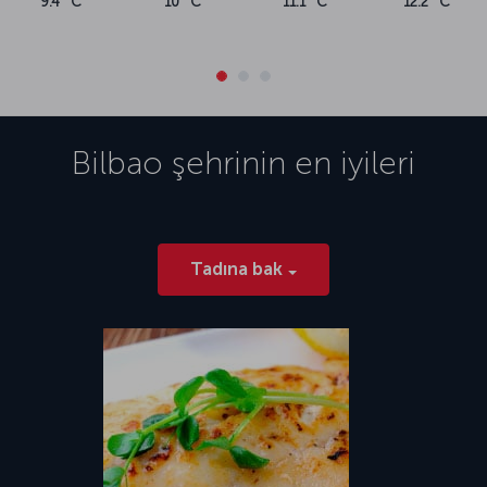
9.4 °C
10 °C
11.1 °C
12.2 °C
Bilbao
şehrinin en iyileri
Tadına bak