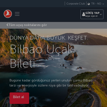
Skip to main content
Corporate Club
TR
-
NO
Toggle navigation
GİRİŞ YAP
veya üye ol
Tüm uçuş noktalarını gör
DÜNYA DAHA BÜYÜK. KEŞFET.
Bilbao Uçak
Bileti
Bugüne kadar gördüğünüz yerleri unutun çünkü Bilbao
tarzı ve enerjisiyle sizlere rüya gibi bir tatil vadediyor.
Bilet al