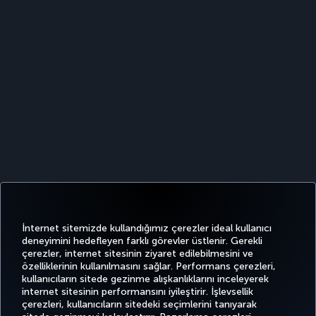
İnternet sitemizde kullandığımız çerezler ideal kullanıcı
deneyimini hedefleyen farklı görevler üstlenir. Gerekli
çerezler, internet sitesinin ziyaret edilebilmesini ve
özelliklerinin kullanılmasını sağlar. Performans çerezleri,
kullanıcıların sitede gezinme alışkanlıklarını inceleyerek
Twitter
Facebook
Instagram
Youtube
LinkedIn
Tiktok
Blog
Pinterest
What
internet sitesinin performansını iyileştirir. İşlevsellik
çerezleri, kullanıcıların sitedeki seçimlerini tanıyarak