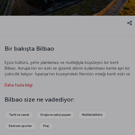
Bir bakışta Bilbao
Eşsiz kültürü, şehir planlaması ve mutfağıyla büyüleyici bir kent
Bilbao. Avrupa’nın en eski ve gizemli dilinin kullanılması kente ayrı bir
çekicilik katıyor. İspanya’nın kuzeyindeki Nervión ırmağı kenti eski ve
yeni olmak üzere ikiye ayırıyor. Dünyanın en güzel binalarından biri
Daha fazla bilgi
olarak kabul edilen Guggenheim, kentin tam merkezinde bulunuyor.
Bilbao’dan ayrılmak istemeyebileceğiniz konusunda sizi uyarmak
isteriz.
Bilbao size ne vadediyor:
Tarih ve sanat
Doğa ve vahşi yaşam
Mutfak kültürü
Ekstrem sporlar
Plaj