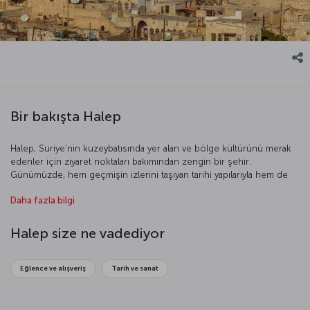
Bir bakışta Halep
Halep, Suriye'nin kuzeybatısında yer alan ve bölge kültürünü merak
edenler için ziyaret noktaları bakımından zengin bir şehir.
Günümüzde, hem geçmişin izlerini taşıyan tarihi yapılarıyla hem de
oldukça hareketli geleneksel
çarşıları ile
dikkat çekiyor. Kadim bir
Daha fazla bilgi
maziye sahip kent, yüzyıllar boyunca İpek Yolu'nun önemli
duraklarından biri olarak ticari bir merkez rolünü sürdürüyor.
Geçmişi yaşatan dokusunun yanı sıra modern yaşamın izlerini de
Halep size ne vadediyor
barındıran Halep, zengin mutfağı ve misafirperver insanlarıyla
bölgenin önemli cazibe merkezlerinden biri.
Eğlence ve alışveriş
Tarih ve sanat
Yeni bir hikâye için: Şimdi bir Halep uçak bileti alın
Türk Hava Yolları’nın Halep uçuşları, İstanbul Havalimanı’ndan Halep
Havalimanı’na gerçekleşiyor.
Modern ve konforlu uçuşlarımız