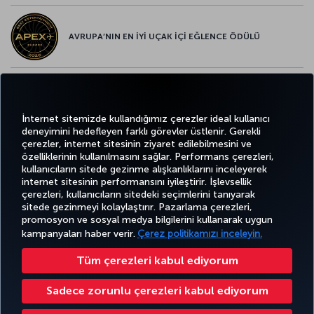
AVRUPA’NIN EN İYİ UÇAK İÇİ EĞLENCE ÖDÜLÜ
AVRUPA’NIN EN İYİ YİYECEK ve İÇECEK ÖDÜLÜ
İnternet sitemizde kullandığımız çerezler ideal kullanıcı
deneyimini hedefleyen farklı görevler üstlenir. Gerekli
çerezler, internet sitesinin ziyaret edilebilmesini ve
özelliklerinin kullanılmasını sağlar. Performans çerezleri,
kullanıcıların sitede gezinme alışkanlıklarını inceleyerek
Twitter
Facebook
Instagram
Youtube
LinkedIn
Tiktok
Blog
Pinterest
What
internet sitesinin performansını iyileştirir. İşlevsellik
çerezleri, kullanıcıların sitedeki seçimlerini tanıyarak
sitede gezinmeyi kolaylaştırır. Pazarlama çerezleri,
BİLET
FIRSATLAR
CORPORA
promosyon ve sosyal medya bilgilerini kullanarak uygun
AL VE
DENEYİM
VE UÇUŞ
YARDIM
MILES&SMILES
CLUB
YÖNET
NOKTALARI
kampanyaları haber verir.
Çerez politikamızı inceleyin.
Tüm çerezleri kabul ediyorum
Bilgi Toplumu Hizmetleri
Erişilebilirlik
Gizlilik ve Çerez Politikası
Yasal Uyarı
Yolcu Hakları
Sadece zorunlu çerezleri kabul ediyorum
Çerez Ayarlarını Değiştir