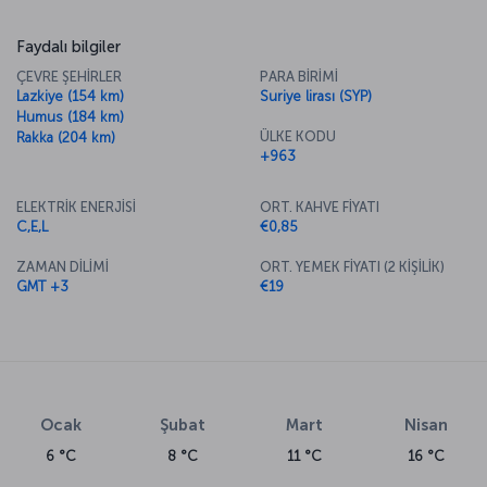
sayesinde tarihi dokuyu keşfetmeye bir adım daha yakınsınız.
Halep’in ünlü kapalı çarşılarında dolaşabilir, eski şehrin dar
Faydalı bilgiler
sokaklarında tarih kokusunu hissedebilir ve dünya mutfağına ilham
ÇEVRE ŞEHİRLER
PARA BİRİMİ
veren Halep lezzetlerini keşfedebilirsiniz. Şimdi bir Halep uçak bileti
Lazkiye (154 km)
Suriye lirası (SYP)
alarak bu otantik şehri keşfetmeye başlayın.
Humus (184 km)
Halep Havalimanı hakkında
ÜLKE KODU
Rakka (204 km)
+963
Halep Havalimanı, Suriye'nin önemli uluslararası hava ulaşım
noktalarından biri olarak hizmet veriyor. Şehir merkezine 10
kilometre uzaklıkta bulunan havalimanında, hem iç hem de dış hatlar
ELEKTRİK ENERJİSİ
ORT. KAHVE FİYATI
için uçuşlar düzenleniyor. Halep Havalimanı, bölgedeki ticaret ve
C,E,L
€0,85
turizmin gelişimine katkı sağlayarak, şehrin dünyaya açılan
ZAMAN DİLİMİ
ORT. YEMEK FİYATI (2 KİŞİLİK)
kapılarından biri olmaya devam ediyor.
GMT +3
€19
Ocak
Şubat
Mart
Nisan
6 °C
8 °C
11 °C
16 °C