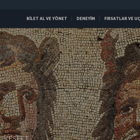
BİLET AL VE YÖNET
DENEYİM
FIRSATLAR VE U
 KEŞFET.