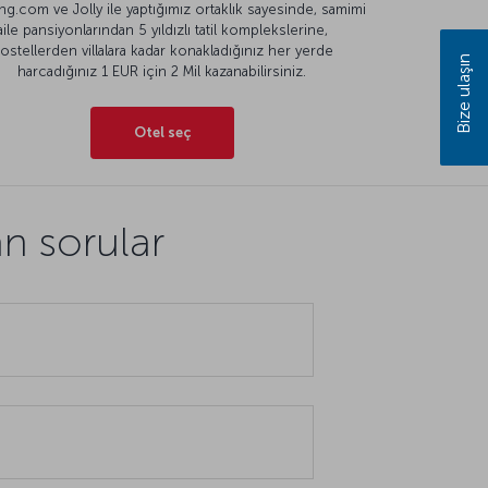
g.com ve Jolly ile yaptığımız ortaklık sayesinde, samimi
aile pansiyonlarından 5 yıldızlı tatil komplekslerine,
ostellerden villalara kadar konakladığınız her yerde
Bize ulaşın
harcadığınız 1 EUR için 2 Mil kazanabilirsiniz.
Otel seç
an sorular