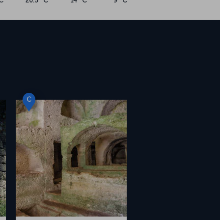
C
20.5 °C
14 °C
9 °C
C