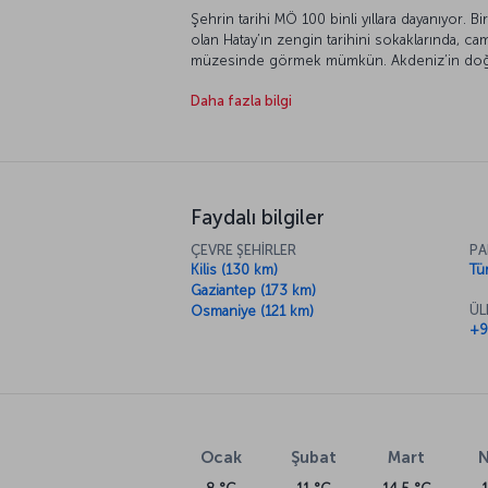
Şehrin tarihi MÖ 100 binli yıllara dayanıyor.
olan Hatay’ın zengin tarihini sokaklarında, ca
müzesinde görmek mümkün. Akdeniz’in doğu u
ziyaretçilerini kendine hayran bırakıyor. Tarih
Daha fazla bilgi
uçağımız kalkmak üzere.
Faydalı bilgiler
ÇEVRE ŞEHİRLER
PA
Kilis (130 km)
Tür
Gaziantep (173 km)
ÜL
Osmaniye (121 km)
+9
Ocak
Şubat
Mart
N