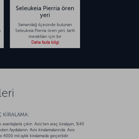
Seleukeia Pierria ören
yeri
Samandağ ilçesinde bulunan
n
Seleukeia Pierria ören yeri, tarih
meraklıları için bir
Daha fazla bilgi
eri
 KİRALAMA:
k avantajlarla çıkın. Avis’ten araç kiralayın, %40
mden faydalanın. Avis kiralamalarında. Avis
mi 4000 mil aylık kiralamada geçerlidir.