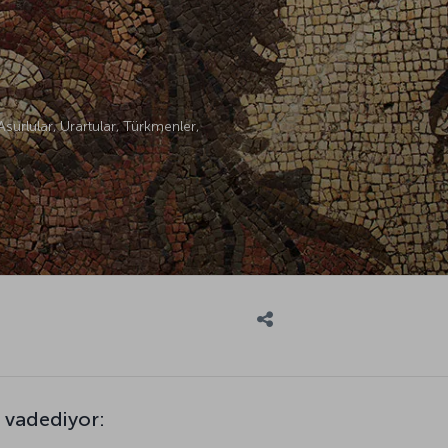
 Asurlular, Urartular, Türkmenler,
e vadediyor: