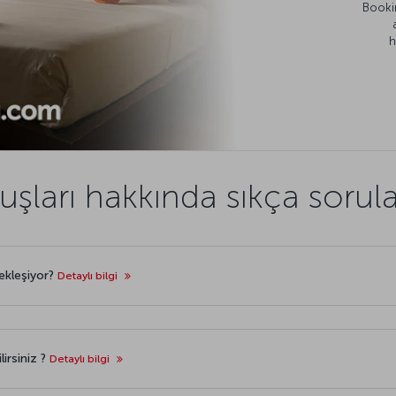
Bookin
h
şları hakkında sıkça sorul
ekleşiyor?
Detaylı bilgi
lirsiniz ?
Detaylı bilgi