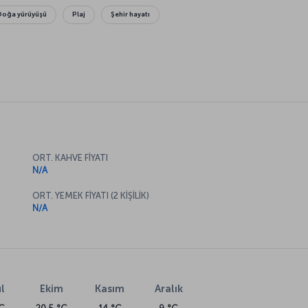
Doğa yürüyüşü
Plaj
Şehir hayatı
ORT. KAHVE FİYATI
N/A
ORT. YEMEK FİYATI (2 KİŞİLİK)
N/A
l
Ekim
Kasım
Aralık