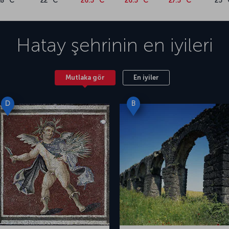
18 °C
22 °C
26.5 °C
26.5 °C
27.5 °C
25 °
Hatay
şehrinin en iyileri
Mutlaka gör
En iyiler
D
B