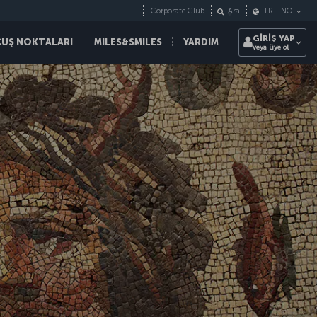
Corporate Club
Ara
TR
-
NO
GİRİŞ YAP
ÇUŞ NOKTALARI
MILES&SMILES
YARDIM
veya üye ol