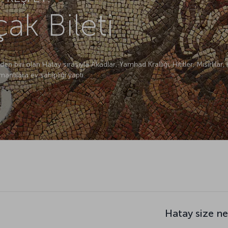
ak Bileti
den biri olan Hatay sırasıyla Akadlar, Yamhad Krallığı, Hititler, Mısırlılar,
anlılara ev sahipliği yaptı.
Hatay size n