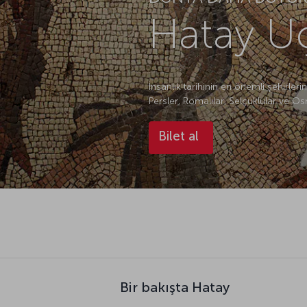
Hatay Uç
İnsanlık tarihinin en önemli şehirlerin
Persler, Romalılar, Selçuklular ve Osm
Bilet al
Bir bakışta Hatay