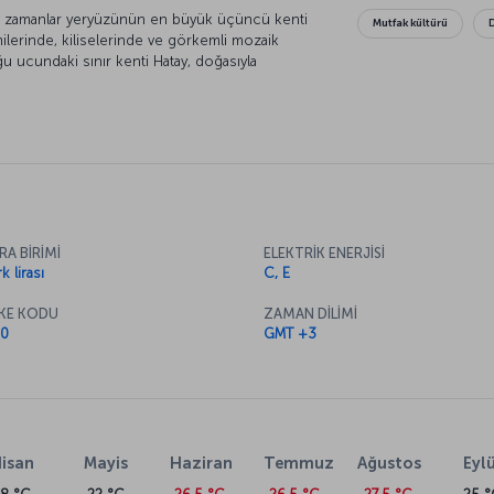
 Bir zamanlar yeryüzünün en büyük üçüncü kenti
Mutfak kültürü
milerinde, kiliselerinde ve görkemli mozaik
cundaki sınır kenti Hatay, doğasıyla
te çıkacağınız yolculuklara hazırlanın, Hatay
RA BİRİMİ
ELEKTRİK ENERJİSİ
k lirası
C, E
KE KODU
ZAMAN DİLİMİ
0
GMT +3
isan
Mayis
Haziran
Temmuz
Ağustos
Eylü