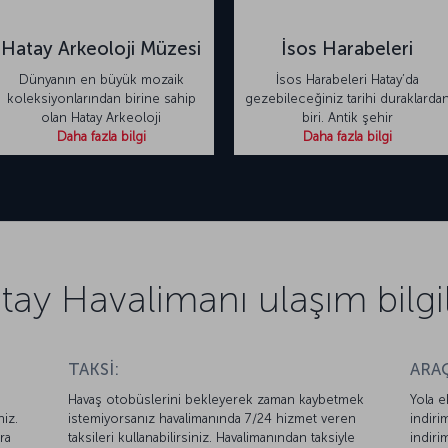
Hatay Arkeoloji Müzesi
İsos Harabeleri
Dünyanın en büyük mozaik
İsos Harabeleri Hatay’da
koleksiyonlarından birine sahip
gezebileceğiniz tarihi duraklarda
olan Hatay Arkeoloji
biri. Antik şehir
Daha fazla bilgi
Daha fazla bilgi
tay Havalimanı ulaşım bilgil
TAKSİ:
ARAÇ
Havaş otobüslerini bekleyerek zaman kaybetmek
Yola e
niz.
istemiyorsanız havalimanında 7/24 hizmet veren
indiri
ra
taksileri kullanabilirsiniz. Havalimanından taksiyle
indiri