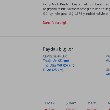
Ho Şi Minh Kenti’ni keşfetmek için kentin sokak
başlayabilirsiniz. Vietnam Savaşı’nın izlerini t
Güney’i ele geçirdiği 1975 yılındaki haliyle 
sonra açılan Savaş Kalıntıları Müzesi’nde yaln
Daha fazla bilgi
geçirilen ABD savaş araçlarını da görebilirsin
Koloni Döneminden kalma Ho Şi Minh Kenti 
Bazilikası’na ve diğer yapılara zaman ayırıp, mim
Tapınakları, meydanları gezdikten sonra alışver
Pazarda rengârenk görüntüler eşliğinde farklı 
kentin en güzel sokak lezzetlerini tadabilirsi
Faydalı bilgiler
kentin her yerinde karşılaşabileceğiniz yerel
Vietnam lezzetlerini tadabilirsiniz.
ÇEVRE ŞEHİRLER
PA
Thuận An (21 km)
Vi
Thủ Dầu Một (24 km)
ÜL
Dĩ An (25 km)
+8
Ocak
Şubat
Mart
N