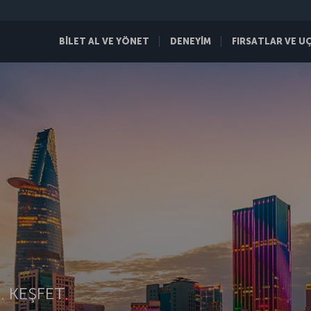
BİLET AL VE YÖNET
DENEYİM
FIRSATLAR VE U
 KEŞFET.