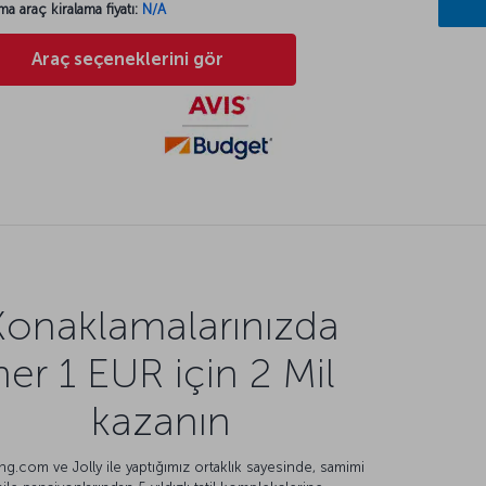
ma araç kiralama fiyatı:
N/A
Araç seçeneklerini gör
Konaklamalarınızda
her 1 EUR için 2 Mil
kazanın
g.com ve Jolly ile yaptığımız ortaklık sayesinde, samimi