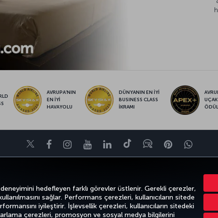
h
AVRUPA’NIN
DÜNYANIN EN İYİ
AVRUP
RLD
EN İYİ
BUSINESS CLASS
UÇAK
SS
HAVAYOLU
İKRAMI
ÖDÜ
Twitter
Facebook
Instagram
Youtube
LinkedIn
Tiktok
Blog
Pinterest
What
FIRSATLAR VE UÇUŞ NOKTALARI
YARDIM
MILES&SMILES
CORPO
 deneyimini hedefleyen farklı görevler üstlenir. Gerekli çerezler,
 kullanılmasını sağlar. Performans çerezleri, kullanıcıların sitede
ormansını iyileştirir. İşlevsellik çerezleri, kullanıcıların sitedeki
azarlama çerezleri, promosyon ve sosyal medya bilgilerini
k
Gizlilik ve Çerez Politikası
Yasal Uyarı
Yolcu Hakları