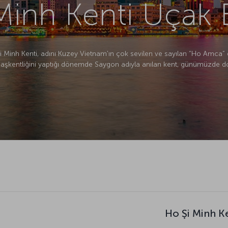
inh Kenti Uçak B
 Minh Kenti, adını Kuzey Vietnam'ın çok sevilen ve sayılan “Ho Amca” d
başkentliğini yaptığı dönemde Saygon adıyla anılan kent, günümüzde doğal
Ho Şi Minh Ke