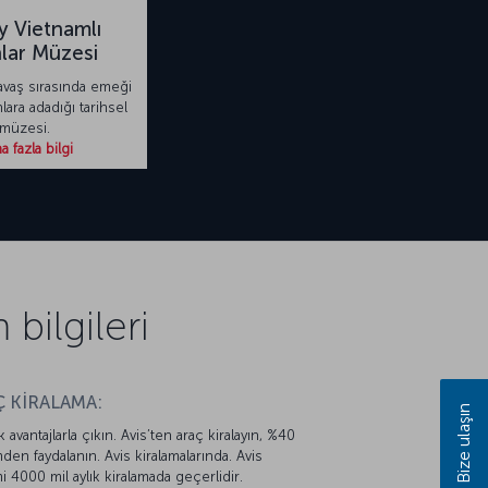
 Vietnamlı
lar Müzesi
avaş sırasında emeği
ara adadığı tarihsel
müzesi.
 fazla bilgi
bilgileri
 KİRALAMA:
Bize ulaşın
k avantajlarla çıkın. Avis’ten araç kiralayın, %40
mden faydalanın. Avis kiralamalarında. Avis
mi 4000 mil aylık kiralamada geçerlidir.