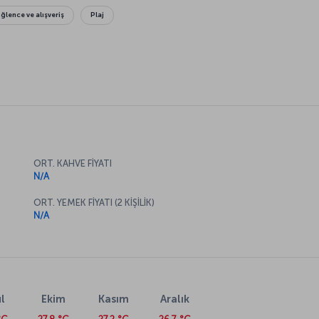
Eğlence ve alışveriş
Plaj
ORT. KAHVE FİYATI
N/A
ORT. YEMEK FİYATI (2 KİŞİLİK)
N/A
l
Ekim
Kasım
Aralık