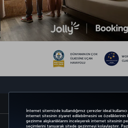
DÜNYANIN EN ÇOK
WO
ÜLKESİNE UÇAN
CLA
HAVAYOLU
BİLET AL VE YÖNET
DENEYİM
İnternet sitemizde kullandığımız çerezler ideal kullanıcı
internet sitesinin ziyaret edilebilmesini ve özelliklerinin
gezinme alışkanlıklarını inceleyerek internet sitesinin perf
seçimlerini tanıyarak sitede gezinmeyi kolaylaştırır. P
Bilgi Toplumu Hizmetleri
Erişilebilirli