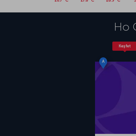
26.7 °C
27.8 °C
28.9 °C
3
Ho C
Keşfet
A