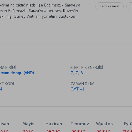
larına çıktığınızda, işe Bağımsızlık Sarayı’yla
Tarih ve sanat
aşıyan Bağımsızlık Sarayı’nda her şey, Kuzey’in
bırakılmış. Güney Vietnam yönetimi düştükten
ız Vietnam ordusunun teçhizatlarını değil, ele
iz. Kentin caddelerinde dolaşırken, Fransız
Güzel Sanatlar Müzesi’ne, Saygon Notre Dame
arilerinin ayrıntılarını inceleyebilirsiniz.
iş için Thai Binh Pazarı’na uğrayabilirsiniz.
bir alışveriş deneyimi yaşayabilir ve burada,
niz. Aranız sokak lezzetleriyle hoş değilse,
 lezzetler sunan restoranlarda, geleneksel
RA BİRİMİ
ELEKTRİK ENERJİSİ
etnam dongu (VND)
G, C, A
KE KODU
ZAMAN DİLİMİ
4
GMT +1
isan
Mayis
Haziran
Temmuz
Ağustos
Eylü