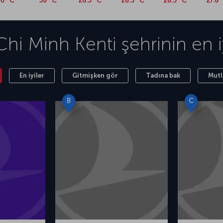
0 °C
30 °C
28.3 °C
28.3 °C
28.3 °C
27.8 
hi Minh Kenti
şehrinin en iy
En iyiler
Gitmişken gör
Tadına bak
Mutl
B
C