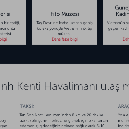
Güney
erisi
Fito Müzesi
Kadın
 birleştiği,
Taş Devri’ne kadar uzanan geniş
Vietnam’ın s
yaca ünlü
koleksiyonuyla Vietnam’ın ilk tıp
geçen kadınl
terisi.
müzesi.
bilgi
Daha fazla bilgi
Daha
nh Kenti Havalimanı ulaşım 
TAKSİ:
ARAÇ
Tan Son Nhat Havalimanı’ndan 8 km ve 20 dakika
Yola e
olay
uzaklıktaki şehir merkezine gitmek için taksi tercih
indiri
lışan
ederseniz, gideceğiniz noktaya bağlı olarak 6-10
indiri