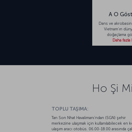
A O Göst
Dans ve akrobasinin
Vietnam’ın dün
doğaçlama gös
Daha fazla 
Ho Şi Mi
TOPLU TAŞIMA:
Tan Son Nhat Havalimanı’ndan (SGN) şehir
merkezine ulaşmak için kullanılabilecek en k
ulaşım aracı otobüs. 06.00-18.00 arasında ça