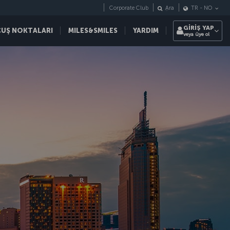
Corporate Club
Ara
TR
-
NO
GİRİŞ YAP
ÇUŞ NOKTALARI
MILES&SMILES
YARDIM
veya üye ol