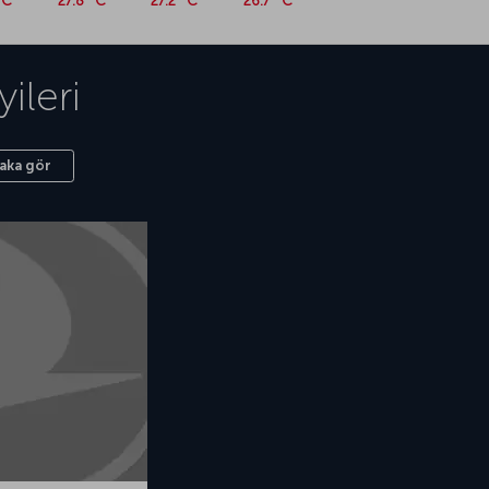
°C
27.8 °C
27.2 °C
26.7 °C
ileri
aka gör