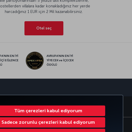
aile pansiyonlarından 5 yıldızlı tatil komplekslerine,
ostellerden villalara kadar konakladığınız her yerde
harcadığınız 1 EUR için 2 Mil kazanabilirsiniz.
Otel seç
A’NIN EN İYİ
AVRUPA’NIN EN İYİ
 İÇİ EĞLENCE
YİYECEK ve İÇECEK
LÜ
ÖDÜLÜ
sapp
RATE CLUB
TÜRK HAVA YOLLARI
Tüm çerezleri kabul ediyorum
Sadece zorunlu çerezleri kabul ediyorum
Çerez Ayarlarını Değiştir