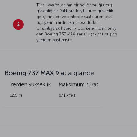
Türk Hava Yolları’nın birinci önceliği uçuş
güvenliğidir. Yaklaşık iki yıl süren güvenlik
geliştirmeleri ve binlerce saat süren test
uçuşlarının ardından prosedürleri
tamamlayarak havacılık otoritelerinden onay
alan Boeing 737 MAX serisi uçaklar uçuşlara
yeniden başlamıştır.
Boeing 737 MAX 9 at a glance
k
Yerden yükseklik
Maksimum
sürat
12.9 m
871 km/s