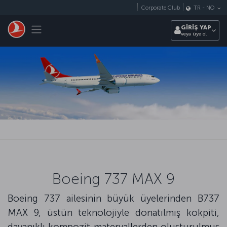
Skip to main content
Corporate Club
TR
-
NO
Toggle navigation
GİRİŞ YAP
veya üye ol
Boeing 737 MAX 9
Boeing 737 ailesinin büyük üyelerinden B737
MAX 9, üstün teknolojiyle donatılmış kokpiti,
dayanıklı kompozit materyallerden oluşturulmuş