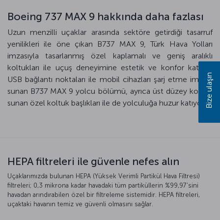
Boeing 737 MAX 9 hakkında daha fazlası
Uzun menzilli uçaklar arasında sektöre getirdiği tasarruf
yenilikleri ile öne çıkan B737 MAX 9, Türk Hava Yolları
imzasıyla tasarlanmış özel kaplamalı ve geniş aralıklı
koltukları ile uçuş deneyimine estetik ve konfor katıyor.
Bize ulaşın
USB bağlantı noktaları ile mobil cihazları şarj etme imkanı
sunan B737 MAX 9 yolcu bölümü, ayrıca üst düzey konfor
sunan özel koltuk başlıkları ile de yolculuğa huzur katıyor.
HEPA filtreleri ile güvenle nefes alın
Uçaklarımızda bulunan HEPA (Yüksek Verimli Partikül Hava Filtresi)
filtreleri; 0,3 mikrona kadar havadaki tüm partiküllerin %99,97'sini
havadan arındırabilen özel bir filtreleme sistemidir. HEPA filtreleri,
uçaktaki havanın temiz ve güvenli olmasını sağlar.