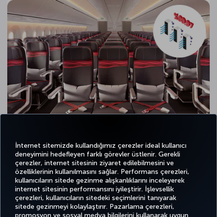
İnternet sitemizde kullandığımız çerezler ideal kullanıcı
deneyimini hedefleyen farklı görevler üstlenir. Gerekli
çerezler, internet sitesinin ziyaret edilebilmesini ve
özelliklerinin kullanılmasını sağlar. Performans çerezleri,
kullanıcıların sitede gezinme alışkanlıklarını inceleyerek
Twitter
Facebook
Instagram
Youtube
LinkedIn
Tiktok
Blog
Pinterest
What
internet sitesinin performansını iyileştirir. İşlevsellik
çerezleri, kullanıcıların sitedeki seçimlerini tanıyarak
sitede gezinmeyi kolaylaştırır. Pazarlama çerezleri,
BİLET
FIRSATLAR
CORPORA
AL VE
DENEYİM
VE UÇUŞ
YARDIM
MILES&SMILES
promosyon ve sosyal medya bilgilerini kullanarak uygun