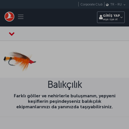
Skip to main content
Corporate Club
TR
-
RU
Toggle navigation
GİRİŞ YAP
veya üye ol
Balıkçılık
Farklı göller ve nehirlerle buluşmanın, yepyeni
keşiflerin peşindeyseniz balıkçılık
ekipmanlarınızı da yanınızda taşıyabilirsiniz.