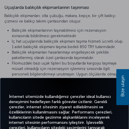
Uçuşlarda balıkçılık ekipmanlarının taşınması
Balıkçılık ekipmanları; olta çubuğu, makara, kepçe, bir çift balıkçı
çizmesi ve balıkçı takımı çantasından oluşur.
Balıkçılık ekipmanlarının taşınabilmesi için rezervasyon
esnasında bildirilmesi gerekmektedir.
İç hat uçuşlarında balıkçılık ekipmanı taşıma hizmeti ücretli olup,
1 adet balıkçılık ekipmanı taşıma bedeli 850 TRY tutarındadır.
Balıkçılık ekipmanları hasarlanmayı engelleyecek şekilde
paketlenmiş olarak özel çantasında taşınmalıdır.
Filomuzdaki bazı uçak tipleri bu boyutlarda kargoyu taşımaya
müsait olmadığı için rezervasyon işleminiz sırasında ilgili
personeli bilgilendirmeyi unutmayın. Uygun ölçülerde olmayan
Bize ulaşın
ekipman kargo seferleri ile taşınır.
Rezervasyon girişinin yapılması zorunludur.
Dış hat uçuşlarında
özel bagaj ücreti
uygulanır.
İnternet sitemizde kullandığımız çerezler ideal kullanıcı
deneyimini hedefleyen farklı görevler üstlenir. Gerekli
çerezler, internet sitesinin ziyaret edilebilmesini ve
özelliklerinin kullanılmasını sağlar. Performans çerezleri,
kullanıcıların sitede gezinme alışkanlıklarını inceleyerek
Twitter
Facebook
Instagram
Youtube
LinkedIn
Tiktok
Blog
Pinterest
What
internet sitesinin performansını iyileştirir. İşlevsellik
çerezleri, kullanıcıların sitedeki seçimlerini tanıyarak