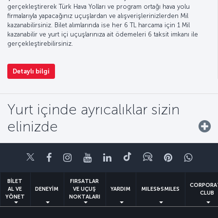
gerçekleştirerek Türk Hava Yolları ve program ortağı hava yolu
firmalarıyla yapacağınız uçuşlardan ve alışverişlerinizlerden Mil
kazanabilirsiniz. Bilet alımlarında ise her 6 TL harcama için 1 Mil
kazanabilir ve yurt içi uçuşlarınıza ait ödemeleri 6 taksit imkanı ile
gerçekleştirebilirsiniz.
Detaylı bilgi
Yurt içinde ayrıcalıklar sizin
elinizde
Twitter
Facebook
Instagram
Youtube
LinkedIn
Tiktok
Blog
Pinterest
What
BİLET
FIRSATLAR
CORPORA
AL VE
DENEYİM
VE UÇUŞ
YARDIM
MILES&SMILES
CLUB
YÖNET
NOKTALARI